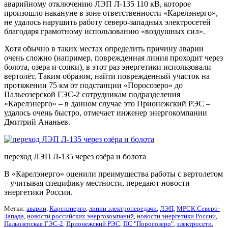
аварийному отключению ЛЭП Л-135 110 кВ, которое
произошло накануне в зоне ответственности «Карелэнерго»,
не удалось нарушить работу северо-западных электросетей
благодаря грамотному использованию «воздушных сил».
Хотя обычно в таких местах определить причину аварии
очень сложно (например, поврежденная линия проходит через
болота, озера и сопки), в этот раз энергетики использовали
вертолёт. Таким образом, найти поврежденный участок на
протяжении 75 км от подстанции «Поросозеро» до
Пальеозерской ГЭС-2 сотрудникам подразделения
«Карелэнерго» – в данном случае это Прионежский РЭС –
удалось очень быстро, отмечает инженер энергокомпании
Дмитрий Ананьев.
переход ЛЭП Л-135 через озёра и болота
В «Карелэнерго» оценили преимущества работы с вертолетом
– учитывая специфику местности, передают новости
энергетики России.
Метки:
аварии
,
Карелэнерго
,
линии электропередачи
,
ЛЭП
,
МРСК Северо-
Запада
,
новости российских энергокомпаний
,
новости энергетики России
,
Пальозерская ГЭС-2
,
Прионежский РЭС
,
ПС "Поросозеро"
,
электросети
,