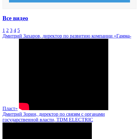
Все видео
1
2
3
4
5
Дмитрий Захаров, директор по развитию компании «Гамма-
Пласт»
Дмитрий Зорин, директор по связям с органами
государственной власти, TDM ELECTRIC