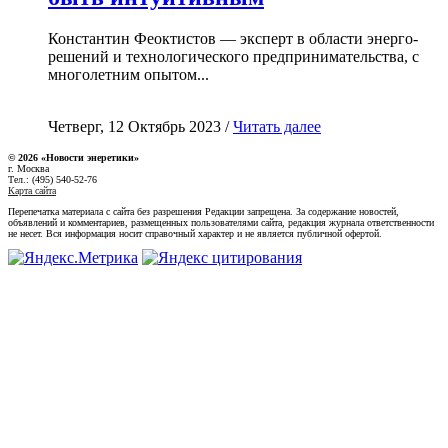
Константин Феоктистов — эксперт в области энерго-
решений и технологического предпринимательства, с
многолетним опытом...
Четверг, 12 Октябрь 2023 /
Читать далее
© 2026 «Новости энеретики»
г. Москва
Тел.: (495) 540-52-76
Карта сайта
Перепечатка материала с сайта без разрешения Редакции запрещена. За содержание новостей,
объявлений и комментариев, размещенных пользователями сайта, редакция журнала ответственности
не несет. Вся информация носит справочный характер и не является публичной офертой.