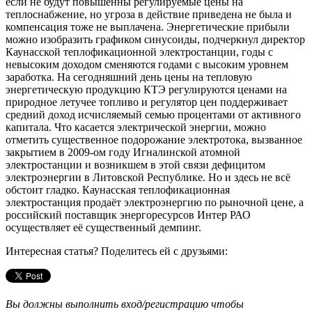
если не будут повышенны регулируемые цены на
теплоснабжение, но угроза в действие приведена не была и
компенсация тоже не выплачена. Энергетические прибыли
можно изобразить графиком синусоиды, подчеркнул директор
Каунасской теплофикационной электростанции, годы с
невысоким доходом сменяются годами с высоким уровнем
заработка. На сегодняшний день цены на тепловую
энергетическую продукцию КТЭ регулируются ценами на
природное летучее топливо и регулятор цен поддерживает
средний доход исчисляемый семью процентами от активного
капитала. Что касается электрической энергии, можно
отметить существенное подорожание электротока, вызванное
закрытием в 2009-ом году Игналинской атомной
электростанции и возникшем в этой связи дефицитом
электроэнергии в Литовской Республике. Но и здесь не всё
обстоит гладко. Каунасская теплофикационная
электростанция продаёт электроэнергию по рыночной цене, а
российский поставщик энергоресурсов Интер РАО
осуществляет её существенный демпинг.
Интересная статья? Поделитесь ей с друзьями:
Вы должны выполнить вход/регистрацию чтобы