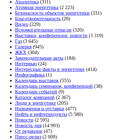
Аналитика
(311)
Атомная энергетика
(2 223)
Безопасность объектов энергетики
(331)
Благотворительность
(20)
Видео
(229)
Вспомогательные отрасли
(320)
Выставки, конференции, новости
(3 319)
Газ
(3 645)
Галерея
(945)
ЖКХ
(304)
Законодательные акты
(184)
Интервью
(24)
Интересные факты в энергетике
(414)
Инфографика
(1)
Календарь выставок
(555)
Календарь семинаров, конференций
(38)
Календарь событий
(9)
Каталог компаний
(2 367)
Люди в энергетике
(205)
Назначения и отставки
(477)
Нефть и нефтепродукты
(5 580)
Новости
(2 595)
Новость дня
(14 993)
От редакции
(47)
Пресс-релиз
(2 009)