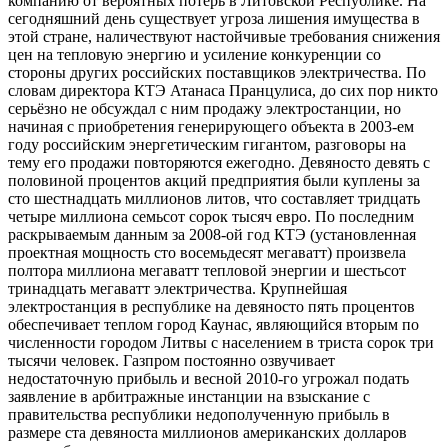
компанию от вероятных потерь в Литовской Республике. На
сегодняшний день существует угроза лишения имущества в
этой стране, наличествуют настойчивые требования снижения
цен на тепловую энергию и усиление конкуренции со
стороны других российских поставщиков электричества. По
словам директора КТЭ Атанаса Пранцулиса, до сих пор никто
серьёзно не обсуждал с ним продажу электростанции, но
начиная с приобретения генерирующего объекта в 2003-ем
году российским энергетическим гигантом, разговоры на
тему его продажи повторяются ежегодно. Девяносто девять с
половиной процентов акций предприятия были куплены за
сто шестнадцать миллионов литов, что составляет тридцать
четыре миллиона семьсот сорок тысяч евро. По последним
раскрываемым данным за 2008-ой год КТЭ (установленная
проектная мощность сто восемьдесят мегаватт) произвела
полтора миллиона мегаватт тепловой энергии и шестьсот
тринадцать мегаватт электричества. Крупнейшая
электростанция в республике на девяносто пять процентов
обеспечивает теплом город Каунас, являющийся вторым по
численности городом Литвы с населением в триста сорок три
тысячи человек. Газпром постоянно озвучивает
недостаточную прибыль и весной 2010-го угрожал подать
заявление в арбитражные инстанции на взыскание с
правительства республики недополученную прибыль в
размере ста девяноста миллионов американских долларов