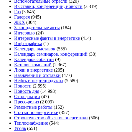
Вспомогательные отрасли
(320)
Выставки, конференции, новости
(3 319)
Газ
(3 645)
Галерея
(945)
ЖКХ
(304)
Законодательные акты
(184)
Интервью
(24)
Интересные факты в энергетике
(414)
Инфографика
(1)
Календарь выставок
(555)
Календарь семинаров, конференций
(38)
Календарь событий
(9)
Каталог компаний
(2 367)
Люди в энергетике
(205)
Назначения и отставки
(477)
Нефть и нефтепродукты
(5 580)
Новости
(2 595)
Новость дня
(14 993)
От редакции
(47)
Пресс-релиз
(2 009)
Ремонтные работы
(152)
Статьи по энергетике
(357)
Строительство объектов энергетики
(506)
Теплоснабжение
(544)
Уголь
(651)