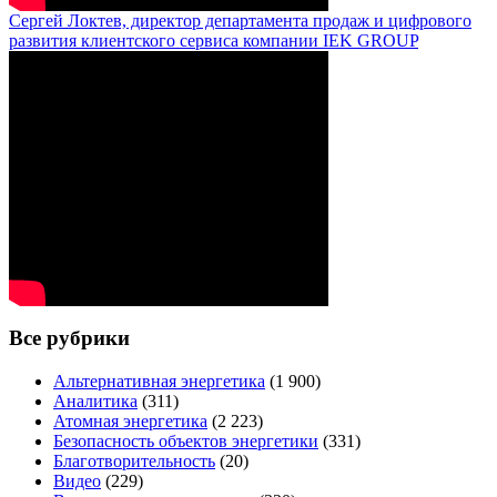
Сергей Локтев, директор департамента продаж и цифрового
развития клиентского сервиса компании IEK GROUP
Все рубрики
Альтернативная энергетика
(1 900)
Аналитика
(311)
Атомная энергетика
(2 223)
Безопасность объектов энергетики
(331)
Благотворительность
(20)
Видео
(229)