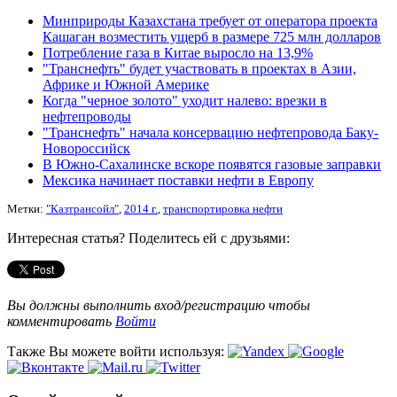
Минприроды Казахстана требует от оператора проекта
Кашаган возместить ущерб в размере 725 млн долларов
Потребление газа в Китае выросло на 13,9%
"Транснефть" будет участвовать в проектах в Азии,
Африке и Южной Америке
Когда "черное золото" уходит налево: врезки в
нефтепроводы
"Транснефть" начала консервацию нефтепровода Баку-
Новороссийск
В Южно-Сахалинске вскоре появятся газовые заправки
Мексика начинает поставки нефти в Европу
Метки:
"Казтрансойл"
,
2014 г.
,
транспортировка нефти
Интересная статья? Поделитесь ей с друзьями:
Вы должны выполнить вход/регистрацию чтобы
комментировать
Войти
Также Вы можете войти используя: