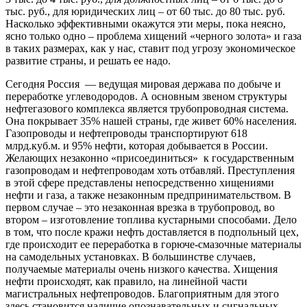
тыс. руб., для юридических лиц – от 60 тыс. до 80 тыс. руб.
Насколько эффективными окажутся эти меры, пока неясно,
ясно только одно – проблема хищений «черного золота» и газа
в таких размерах, как у нас, ставит под угрозу экономическое
развитие страны, и решать ее надо.
Сегодня Россия — ведущая мировая держава по добыче и
переработке углеводородов. А основным звеном структуры
нефтегазового комплекса является трубопроводная система.
Она покрывает 35% нашей страны, где живет 60% населения.
Газопроводы и нефтепроводы транспортируют 618
млрд.куб.м. и 95% нефти, которая добывается в России.
Желающих незаконно «присоединиться» к государственным
газопроводам и нефтепроводам хоть отбавляй. Преступления
в этой сфере представлены непосредственно хищениями
нефти и газа, а также незаконным предпринимательством. В
первом случае – это незаконная врезка в трубопровод, во
втором – изготовление топлива кустарными способами. Дело
в том, что после кражи нефть доставляется в подпольный цех,
где происходит ее переработка в горюче-смазочные материалы
на самодельных установках. В большинстве случаев,
получаемые материалы очень низкого качества. Хищения
нефти происходят, как правило, на линейной части
магистральных нефтепроводов. Благоприятным для этого
здесь становится наличие опознавательных и сигнальных