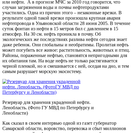
или нефти. А в прогнозе МЧС за 2010 год говорится, что
случаи загрязнения воды и почвы нефтепродуктами
участились. Одна из причин этого – незаконные врезки. В
результате одной такой врезки произошла крупная авария
нефтепровода в Ульяновской области 28 июня 2005. В течение
суток фонтан из нефти в 15 метров бил с давлением в 15
атмосфер. На 30 см. нефть проникла в почву. Об
экологических же последствиях разлива нефти сегодня знает
даже ребенок. Они глобальны и необратимы. Пролитая нефть
может погубить все живое: растительность, животных и птиц.
Районы, пораженные нефтью, становятся непригодными для
их обитания там. На воде нефть не только растягивается
черной пленкой, но и смешивается с ней, оседая на дно, и тем
самым разрушает морскую экосистему.
Резервуар для хранения украденной нефти.
Ленобласть. (Фото ГУ МВД по Петербургу и
Ленобласти)
Как сказал в своем интервью одной из газет губернатор
Самарской области, воровство, перевозка и сбыт миллионов