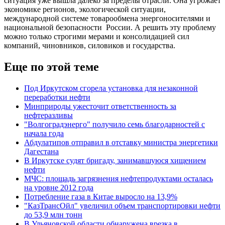
ситуация уже вышла далеко за пределы отрасли. Она угрожает
экономике регионов, экологической ситуации,
международной системе товарообмена энергоносителями и
национальной безопасности России. А решить эту проблему
можно только строгими мерами и консолидацией сил
компаний, чиновников, силовиков и государства.
Еще по этой теме
Под Иркутском сгорела установка для незаконной
переработки нефти
Минприроды ужесточит ответственность за
нефтеразливы
"Волгоградэнерго" получило семь благодарностей с
начала года
Абдулатипов отправил в отставку министра энергетики
Дагестана
В Иркутске судят бригаду, занимавшуюся хищением
нефти
МЧС: площадь загрязнения нефтепродуктами осталась
на уровне 2012 года
Потребление газа в Китае выросло на 13,9%
"КазТрансОйл" увеличил объем транспортировки нефти
до 53,9 млн тонн
В Ульяновской области обнаружена врезка в