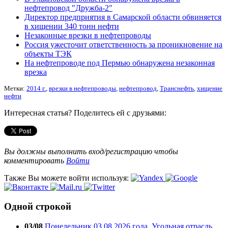
нефтепровод "Дружба-2"
Директор предприятия в Самарской области обвиняется
в хищении 340 тонн нефти
Незаконные врезки в нефтепроводы
Россия ужесточит ответственность за проникновение на
объекты ТЭК
На нефтепроводе под Пермью обнаружена незаконная
врезка
Метки:
2014 г.
,
врезки в нефтепроводы
,
нефтепровод
,
Транснефть
,
хищение
нефти
Интересная статья? Поделитесь ей с друзьями:
Вы должны выполнить вход/регистрацию чтобы
комментировать
Войти
Также Вы можете войти используя:
Одной строкой
03/08
Понедельник 03.08.2026 года. Угольная отрасль.