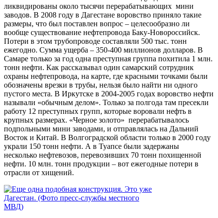
ликвидированы около тысячи перерабатывающих мини
заводов. В 2008 году в Дагестане воровство приняло такие
размеры, что был поставлен вопрос – целесообразно ли
вообще существование нефтепровода Баку-Новороссийск.
Потери в этом трубопроводе составляли 500 тыс. тонн
ежегодно. Сумма ущерба – 350-400 миллионов долларов. В
Самаре только за год одна преступная группа похитила 1 млн.
тонн нефти. Как рассказывал один самарский сотрудник
охраны нефтепровода, на карте, где красными точками были
обозначены врезки в трубы, нельзя было найти ни одного
пустого места. В Иркутске в 2004-2005 годах воровство нефти
называли «обычным делом». Только за полгода там пресекли
работу 12 преступных групп, которые воровали нефть в
крупных размерах. «Черное золото» перерабатывалось
подпольными мини заводами, и отправлялась на Дальний
Восток и Китай. В Волгоградской области только в 2000 году
украли 150 тонн нефти. А в Туапсе были задержаны
несколько нефтевозов, перевозивших 70 тонн похищенной
нефти. 10 млн. тонн продукции – вот ежегодные потери в
отрасли от хищений.