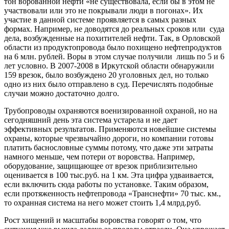
тон ворованной нефти «не существовала, если бы в этом не
участвовали или это не покрывали люди в погонах». Их
участие в данной системе проявляется в самых разных
формах. Например, не доводятся до реальных сроков или суда
дела, возбужденные на похитителей нефти. Так, в Орловской
области из продуктопровода было похищено нефтепродуктов
на 6 млн. рублей. Воры в этом случае получили лишь по 5 и 6
лет условно. В 2007-2008 в Иркутской области обнаружили
159 врезок, было возбуждено 20 уголовных дел, но только
одно из них было отправлено в суд. Перечислять подобные
случаи можно достаточно долго.
Трубопроводы охраняются военизированной охраной, но на
сегодняшний день эта система устарела и не дает
эффективных результатов. Применяются новейшие системы
охраны, которые чрезвычайно дороги, но компании готовы
платить баснословные суммы потому, что даже эти затраты
намного меньше, чем потери от воровства. Например,
оборудование, защищающее от врезок приблизительно
оценивается в 100 тыс.руб. на 1 км. Эта цифра удваивается,
если включить сюда работы по установке. Таким образом,
если протяженность нефтепровода «Транснефти» 70 тыс. км.,
то охранная система на него может стоить 1,4 млрд.руб.
Рост хищений и масштабы воровства говорят о том, что