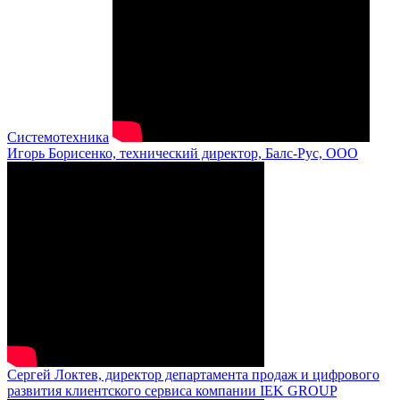
Системотехника
Игорь Борисенко, технический директор, Балс-Рус, ООО
Сергей Локтев, директор департамента продаж и цифрового
развития клиентского сервиса компании IEK GROUP