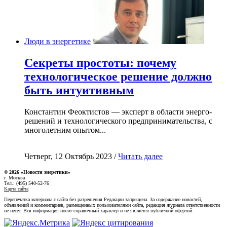
Люди в энергетике
Секреты простоты: почему
технологическое решение должно
быть интуитивным
Константин Феоктистов — эксперт в области энерго-
решений и технологического предпринимательства, с
многолетним опытом...
Четверг, 12 Октябрь 2023 /
Читать далее
© 2026 «Новости энеретики»
г. Москва
Тел.: (495) 540-52-76
Карта сайта
Перепечатка материала с сайта без разрешения Редакции запрещена. За содержание новостей,
объявлений и комментариев, размещенных пользователями сайта, редакция журнала ответственности
не несет. Вся информация носит справочный характер и не является публичной офертой.