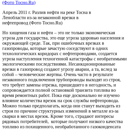
Апрель 2011 г. Разлив нефти на реке Тосна в
Ленобласти из-за незаконной врезки в
нефтепровод (Фото Тосно.Ru)
Но хищения газа и нефти – это не только экономическая
угроза для государства, это еще угроза здоровью населения и
окружающей среде. Так, при ошибочных врезках в
газопроводы, которые зачастую соседствуют в одних
технологических коридорах с нефтепроводами, создается
угроза наступления техногенной катастрофы с необратимыми
экологическими последствиями. Несанкционированные
врезки в газопровод создают угрозу аварии, а та, вслед за
собой – человеческие жертвы. Очень часто в результате
незаконного подключения трубопроводы выходят из строя,
что требует замены отрезка, пришедшего в негодность, и
сопровождается полной остановкой транзита топлива во
время ремонтных работ. Пока еще досконально не изучено
влияние количества врезок на срок службы нефтепровода.
Можно только предполагать, когда они станут выходить из
строя по причине структурных изменений в металле из-за
сварки в местах врезок. Кроме того, страдают интересы
рядовых потребителей, которые получают низкого качества
топливо из похищенного, необработанного газоконденсата