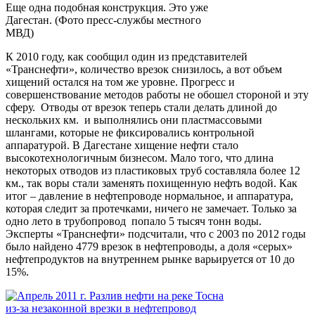
Еще одна подобная конструкция. Это уже
Дагестан. (Фото пресс-службы местного
МВД)
К 2010 году, как сообщил один из представителей
«Транснефти», количество врезок снизилось, а вот объем
хищений остался на том же уровне. Прогресс и
совершенствование методов работы не обошел стороной и эту
сферу. Отводы от врезок теперь стали делать длиной до
нескольких км. и выполнялись они пластмассовыми
шлангами, которые не фиксировались контрольной
аппаратурой. В Дагестане хищение нефти стало
высокотехнологичным бизнесом. Мало того, что длина
некоторых отводов из пластиковых труб составляла более 12
км., так воры стали заменять похищенную нефть водой. Как
итог – давление в нефтепроводе нормальное, и аппаратура,
которая следит за протечками, ничего не замечает. Только за
одно лето в трубопровод попало 5 тысяч тонн воды.
Эксперты «Транснефти» подсчитали, что с 2003 по 2012 годы
было найдено 4779 врезок в нефтепроводы, а доля «серых»
нефтепродуктов на внутреннем рынке варьируется от 10 до
15%.