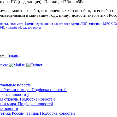
их на ПС (подстанция) «Парма», «17В» и «5В».
ъема ремонтных работ, выполненных хозспособом, то есть без пр
оизведенными в минувшем году, пишут новости энергетики Росс
вольт
,
километр
,
Комиэнерго
,
линия электропередачи
,
ЛЭП
,
миллион
,
МРСК Се
ЛЭП
,
хозспособ
,
электросети
вать
Войти
ктуальные новости
ка России и мира. Подборка новостей
альные новости у
ая отрасль. Подборка новостей
ии и мира. Подборка новостей
ые новости
гетика России и мира. Подборка новостей