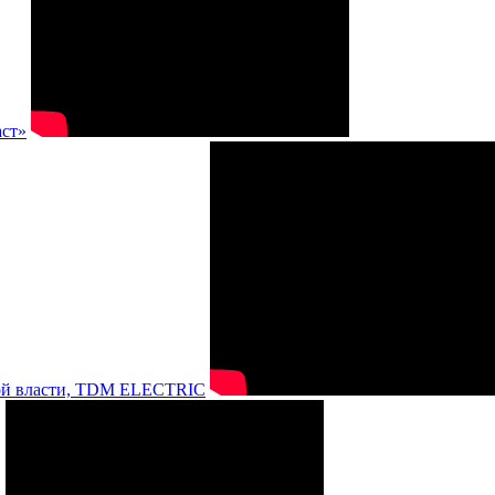
аст»
нной власти, TDM ELECTRIC