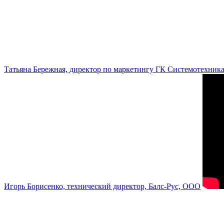
Татьяна Бережная, директор по маркетингу ГК Системотехник
Игорь Борисенко, технический директор, Балс-Рус, ООО