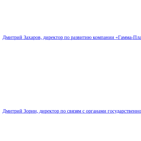
Дмитрий Захаров, директор по развитию компании «Гамма-Пл
Дмитрий Зорин, директор по связям с органами государстве