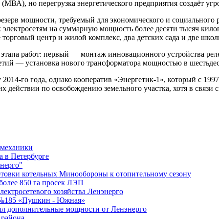
 (МВА), но перегрузка энергетического предприятия создаёт уг
резерв мощности, требуемый для экономического и социального 
к электросетям на суммарную мощность более десяти тысяч кило
 торговый центр и жилой комплекс, два детских сада и две школ
 этапа работ: первый — монтаж инновационного устройства рел
етий — установка нового трансформатора мощностью в шестьдес
2014-го года, однако кооператив «Энергетик-1», который с 1997
ких действии по освобождению земельного участка, хотя в связи
емеханики
а в Петербурге
нерго"
отовки котельных Минообороны к отопительному сезону
 более 850 га просек ЛЭП
лектросетевого хозяйства Ленэнерго
В №185 «Пушкин - Южная»
чил дополнительные мощности от Ленэнерго
 района