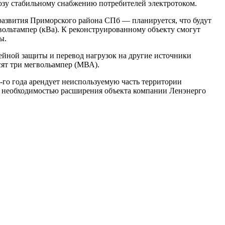
розу стабильному снабжению потребителей электротоком.
развития Приморского района СПб — планируется, что будут
вольтампер (кВа). К реконструированному объекту смогут
ы.
ейной защиты и перевод нагрузок на другие источники
ят три мегвольампер (МВА).
-го года арендует неиспользуемую часть территории
 с необходимостью расширения объекта компании Ленэнерго