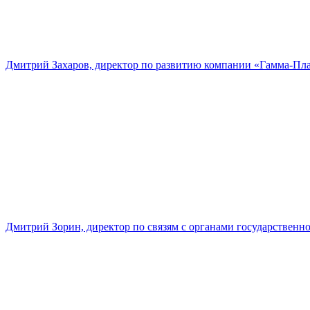
Дмитрий Захаров, директор по развитию компании «Гамма-Пл
Дмитрий Зорин, директор по связям с органами государстве