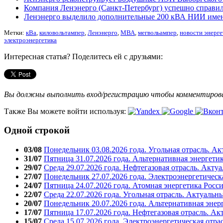
Компания Ленэнерго (Санкт-Петербург) успешно справи
Ленэнерго выделило дополнительные 200 кВА НИИ имен
Метки:
кВа
,
киловольтампер
,
Ленэнерго
,
МВА
,
мегвольампер
,
новости энерге
электроэнергетика
Интересная статья? Поделитесь ей с друзьями:
Вы должны выполнить вход/регистрацию чтобы комментиро
Также Вы можете войти используя:
Одной строкой
03/08
Понедельник 03.08.2026 года. Угольная отрасль. А
31/07
Пятница 31.07.2026 года. Альтернативная энергети
29/07
Среда 29.07.2026 года. Нефтегазовая отрасль. Акту
27/07
Понедельник 27.07.2026 года. Электроэнергетическ
24/07
Пятница 24.07.2026 года. Атомная энергетика Росс
22/07
Среда 22.07.2026 года. Угольная отрасль. Актуальн
20/07
Понедельник 20.07.2026 года. Альтернативная энер
17/07
Пятница 17.07.2026 года. Нефтегазовая отрасль. А
15/07
Среда 15.07.2026 года. Электроэнергетическая отра