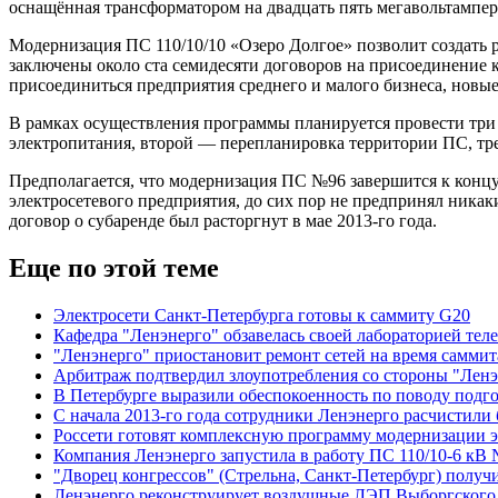
оснащённая трансформатором на двадцать пять мегавольтампер
Модернизация ПС 110/10/10 «Озеро Долгое» позволит создать 
заключены около ста семидесяти договоров на присоединение 
присоединиться предприятия среднего и малого бизнеса, новые
В рамках осуществления программы планируется провести три
электропитания, второй — перепланировка территории ПС, тр
Предполагается, что модернизация ПС №96 завершится к концу 
электросетевого предприятия, до сих пор не предпринял ника
договор о субаренде был расторгнут в мае 2013-го года.
Еще по этой теме
Электросети Санкт-Петербурга готовы к саммиту G20
Кафедра "Ленэнерго" обзавелась своей лабораторией тел
"Ленэнерго" приостановит ремонт сетей на время саммит
Арбитраж подтвердил злоупотребления со стороны "Ленэ
В Петербурге выразили обеспокоенность по поводу подг
С начала 2013-го года сотрудники Ленэнерго расчистили
Россети готовят комплексную программу модернизации э
Компания Ленэнерго запустила в работу ПС 110/10-6 к
"Дворец конгрессов" (Стрельна, Санкт-Петербург) полу
Ленэнерго реконструирует воздушные ЛЭП Выборгского