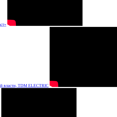
аст»
нной власти, TDM ELECTRIC