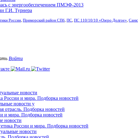
лась с энергообеспечением ПМЭФ-2013
и Г.И. Турнера
тики России
,
Приморский район СПб
,
ПС
,
ПС 110/10/10 «Озеро Долгое»
,
Санк
вать
Войти
ктуальные новости
ка России и мира. Подборка новостей
альные новости у
ая отрасль. Подборка новостей
ии и мира. Подборка новостей
ые новости
гетика России и мира. Подборка новостей
ктуальные новости
сль. Подборка новостей