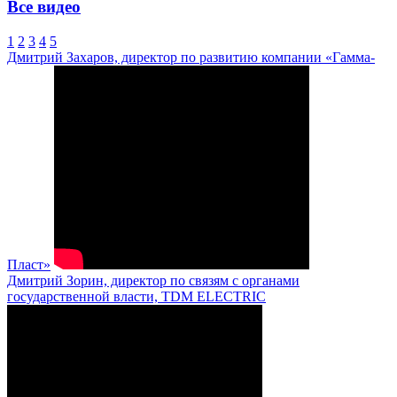
Все видео
1
2
3
4
5
Дмитрий Захаров, директор по развитию компании «Гамма-
Пласт»
Дмитрий Зорин, директор по связям с органами
государственной власти, TDM ELECTRIC