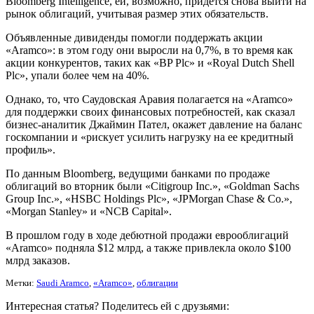
Bloomberg Intelligence, ей, возможно, придется снова выйти на
рынок облигаций, учитывая размер этих обязательств.
Объявленные дивиденды помогли поддержать акции
«Aramco»: в этом году они выросли на 0,7%, в то время как
акции конкурентов, таких как «BP Plc» и «Royal Dutch Shell
Plc», упали более чем на 40%.
Однако, то, что Саудовская Аравия полагается на «Aramco»
для поддержки своих финансовых потребностей, как сказал
бизнес-аналитик Джаймин Пател, окажет давление на баланс
госкомпании и «рискует усилить нагрузку на ее кредитный
профиль».
По данным Bloomberg, ведущими банками по продаже
облигаций во вторник были «Citigroup Inc.», «Goldman Sachs
Group Inc.», «HSBC Holdings Plc», «JPMorgan Chase & Co.»,
«Morgan Stanley» и «NCB Capital».
В прошлом году в ходе дебютной продажи еврооблигаций
«Aramco» подняла $12 млрд, а также привлекла около $100
млрд заказов.
Метки:
Saudi Aramco
,
«Aramco»
,
облигации
Интересная статья? Поделитесь ей с друзьями: