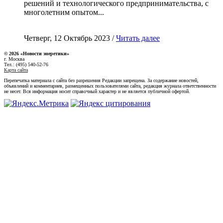
решений и технологического предпринимательства, с
многолетним опытом...
Четверг, 12 Октябрь 2023 /
Читать далее
© 2026 «Новости энеретики»
г. Москва
Тел.: (495) 540-52-76
Карта сайта
Перепечатка материала с сайта без разрешения Редакции запрещена. За содержание новостей,
объявлений и комментариев, размещенных пользователями сайта, редакция журнала ответственности
не несет. Вся информация носит справочный характер и не является публичной офертой.