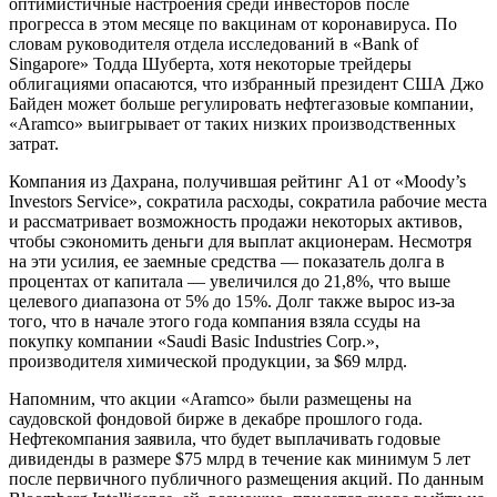
оптимистичные настроения среди инвесторов после
прогресса в этом месяце по вакцинам от коронавируса. По
словам руководителя отдела исследований в «Bank of
Singapore» Тодда Шуберта, хотя некоторые трейдеры
облигациями опасаются, что избранный президент США Джо
Байден может больше регулировать нефтегазовые компании,
«Aramco» выигрывает от таких низких производственных
затрат.
Компания из Дахрана, получившая рейтинг A1 от «Moody’s
Investors Service», сократила расходы, сократила рабочие места
и рассматривает возможность продажи некоторых активов,
чтобы сэкономить деньги для выплат акционерам. Несмотря
на эти усилия, ее заемные средства — показатель долга в
процентах от капитала — увеличился до 21,8%, что выше
целевого диапазона от 5% до 15%. Долг также вырос из-за
того, что в начале этого года компания взяла ссуды на
покупку компании «Saudi Basic Industries Corp.»,
производителя химической продукции, за $69 млрд.
Напомним, что акции «Aramco» были размещены на
саудовской фондовой бирже в декабре прошлого года.
Нефтекомпания заявила, что будет выплачивать годовые
дивиденды в размере $75 млрд в течение как минимум 5 лет
после первичного публичного размещения акций. По данным