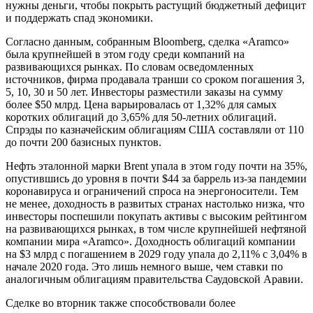
нужны деньги, чтобы покрыть растущий бюджетный дефицит
и поддержать спад экономики.
Согласно данным, собранным Bloomberg, сделка «Aramco»
была крупнейшей в этом году среди компаний на
развивающихся рынках. По словам осведомленных
источников, фирма продавала транши со сроком погашения 3,
5, 10, 30 и 50 лет. Инвесторы разместили заказы на сумму
более $50 млрд. Цена варьировалась от 1,32% для самых
коротких облигаций до 3,65% для 50-летних облигаций.
Спрэды по казначейским облигациям США составляли от 110
до почти 200 базисных пунктов.
Нефть эталонной марки Brent упала в этом году почти на 35%,
опустившись до уровня в почти $44 за баррель из-за пандемии
коронавируса и ограничений спроса на энергоносители. Тем
не менее, доходность в развитых странах настолько низка, что
инвесторы поспешили покупать активы с высоким рейтингом
на развивающихся рынках, в том числе крупнейшей нефтяной
компании мира «Aramco». Доходность облигаций компании
на $3 млрд с погашением в 2029 году упала до 2,11% с 3,04% в
начале 2020 года. Это лишь немного выше, чем ставки по
аналогичным облигациям правительства Саудовской Аравии.
Сделке во вторник также способствовали более