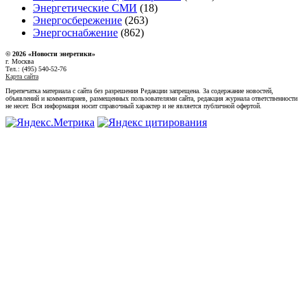
Энергетические СМИ
(18)
Энергосбережение
(263)
Энергоснабжение
(862)
© 2026 «Новости энеретики»
г. Москва
Тел.: (495) 540-52-76
Карта сайта
Перепечатка материала с сайта без разрешения Редакции запрещена. За содержание новостей,
объявлений и комментариев, размещенных пользователями сайта, редакция журнала ответственности
не несет. Вся информация носит справочный характер и не является публичной офертой.