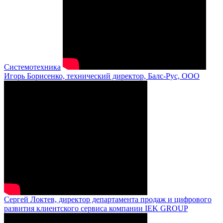
Системотехника
Игорь Борисенко, технический директор, Балс-Рус, ООО
Сергей Локтев, директор департамента продаж и цифрового
развития клиентского сервиса компании IEK GROUP