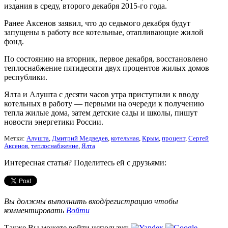
издания в среду, второго декабря 2015-го года.
Ранее Аксенов заявил, что до седьмого декабря будут
запущены в работу все котельные, отапливающие жилой
фонд.
По состоянию на вторник, первое декабря, восстановлено
теплоснабжение пятидесяти двух процентов жилых домов
республики.
Ялта и Алушта с десяти часов утра приступили к вводу
котельных в работу — первыми на очереди к получению
тепла жилые дома, затем детские сады и школы, пишут
новости энергетики России.
Метки:
Алушта
,
Дмитрий Медведев
,
котельная
,
Крым
,
процент
,
Сергей
Аксенов
,
теплоснабжение
,
Ялта
Интересная статья? Поделитесь ей с друзьями:
Вы должны выполнить вход/регистрацию чтобы
комментировать
Войти
Также Вы можете войти используя: