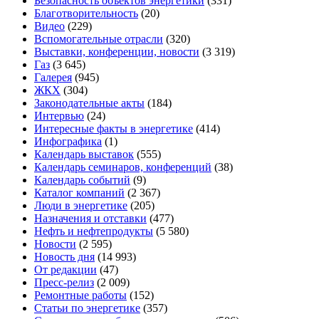
Безопасность объектов энергетики
(331)
Благотворительность
(20)
Видео
(229)
Вспомогательные отрасли
(320)
Выставки, конференции, новости
(3 319)
Газ
(3 645)
Галерея
(945)
ЖКХ
(304)
Законодательные акты
(184)
Интервью
(24)
Интересные факты в энергетике
(414)
Инфографика
(1)
Календарь выставок
(555)
Календарь семинаров, конференций
(38)
Календарь событий
(9)
Каталог компаний
(2 367)
Люди в энергетике
(205)
Назначения и отставки
(477)
Нефть и нефтепродукты
(5 580)
Новости
(2 595)
Новость дня
(14 993)
От редакции
(47)
Пресс-релиз
(2 009)
Ремонтные работы
(152)
Статьи по энергетике
(357)