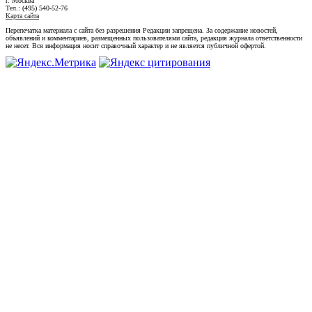
г. Москва
Тел.: (495) 540-52-76
Карта сайта
Перепечатка материала с сайта без разрешения Редакции запрещена. За содержание новостей,
объявлений и комментариев, размещенных пользователями сайта, редакция журнала ответственности
не несет. Вся информация носит справочный характер и не является публичной офертой.