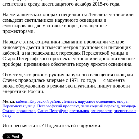
агентства в среду, шестнадцатого декабря 2015-го года.
На металлических опорах специалисты Ленсвета установили
семьдесят светильников наружного освещения и
смонтировали две мачтовые опоры, оснащенные
прожекторами.
Наряду с этим, сотрудники компании проложили четыре
километра двести пятьдесят метров групповых и питающих
кабелей, а на пешеходных переходах Перекопской улицы и
Старо-Петергофского проспекта установили дополнительные
приборы, призванные обеспечить норму яркости освещения.
Отметим, что реконструкция наружного освещения площади
Стачек проводилась впервые с 1971-го года — с момента
ввода оборудования в режим эксплуатации, пишут новости
энергетики России.
Метки:
кабель
,
Кировский район
,
Ленсвет
,
наружное освещение
,
опора
,
Перекопская улица
,
Петергофский проспект
,
пешеходный переход
,
площадь
Стачек
,
прожектор
,
Санкт-Петербург
,
светильник
,
электросети
,
энергетика в
быту
Интересная статья? Поделитесь ей с друзьями: