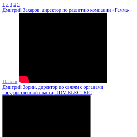
1
2
3
4
5
Дмитрий Захаров, директор по развитию компании «Гамма-
Пласт»
Дмитрий Зорин, директор по связям с органами
государственной власти, TDM ELECTRIC