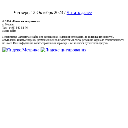
Четверг, 12 Октябрь 2023 /
Читать далее
© 2026 «Новости энеретики»
г. Москва
Тел.: (495) 540-52-76
Карта сайта
Перепечатка материала с сайта без разрешения Редакции запрещена. За содержание новостей,
объявлений и комментариев, размещенных пользователями сайта, редакция журнала ответственности
не несет. Вся информация носит справочный характер и не является публичной офертой.