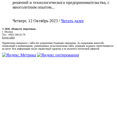
решений и технологического предпринимательства, с
многолетним опытом...
Четверг, 12 Октябрь 2023 /
Читать далее
© 2026 «Новости энеретики»
г. Москва
Тел.: (495) 540-52-76
Карта сайта
Перепечатка материала с сайта без разрешения Редакции запрещена. За содержание новостей,
объявлений и комментариев, размещенных пользователями сайта, редакция журнала ответственности
не несет. Вся информация носит справочный характер и не является публичной офертой.