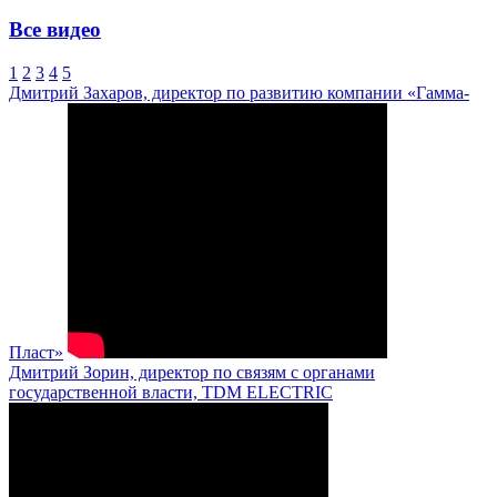
Все видео
1
2
3
4
5
Дмитрий Захаров, директор по развитию компании «Гамма-
Пласт»
Дмитрий Зорин, директор по связям с органами
государственной власти, TDM ELECTRIC