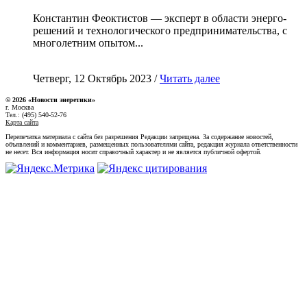
Константин Феоктистов — эксперт в области энерго-
решений и технологического предпринимательства, с
многолетним опытом...
Четверг, 12 Октябрь 2023 /
Читать далее
© 2026 «Новости энеретики»
г. Москва
Тел.: (495) 540-52-76
Карта сайта
Перепечатка материала с сайта без разрешения Редакции запрещена. За содержание новостей,
объявлений и комментариев, размещенных пользователями сайта, редакция журнала ответственности
не несет. Вся информация носит справочный характер и не является публичной офертой.