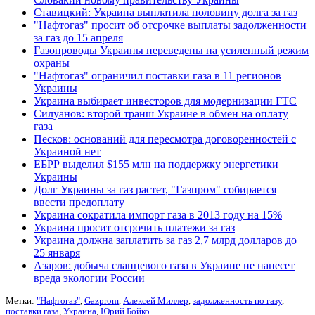
Ставицкий: Украина выплатила половину долга за газ
"Нафтогаз" просит об отсрочке выплаты задолженности
за газ до 15 апреля
Газопроводы Украины переведены на усиленный режим
охраны
"Нафтогаз" ограничил поставки газа в 11 регионов
Украины
Украина выбирает инвесторов для модернизации ГТС
Силуанов: второй транш Украине в обмен на оплату
газа
Песков: оснований для пересмотра договоренностей с
Украиной нет
ЕБРР выделил $155 млн на поддержку энергетики
Украины
Долг Украины за газ растет, "Газпром" собирается
ввести предоплату
Украина сократила импорт газа в 2013 году на 15%
Украина просит отсрочить платежи за газ
Украина должна заплатить за газ 2,7 млрд долларов до
25 января
Азаров: добыча сланцевого газа в Украине не нанесет
вреда экологии России
Метки:
"Нафтогаз"
,
Gazprom
,
Алексей Миллер
,
задолженность по газу
,
поставки газа
,
Украина
,
Юрий Бойко