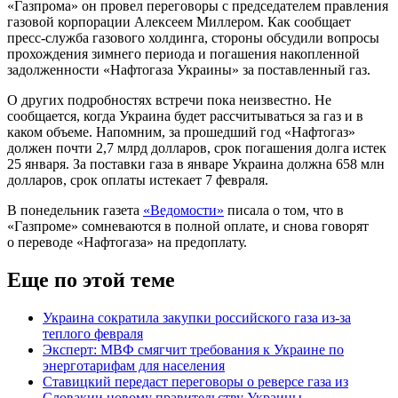
«Газпрома» он провел переговоры с председателем правления
газовой корпорации Алексеем Миллером. Как сообщает
пресс-служба газового холдинга, стороны обсудили вопросы
прохождения зимнего периода и погашения накопленной
задолженности «Нафтогаза Украины» за поставленный газ.
О других подробностях встречи пока неизвестно. Не
сообщается, когда Украина будет рассчитываться за газ и в
каком объеме. Напомним, за прошедший год «Нафтогаз»
должен почти 2,7 млрд долларов, срок погашения долга истек
25 января. За поставки газа в январе Украина должна 658 млн
долларов, срок оплаты истекает 7 февраля.
В понедельник газета
«Ведомости»
писала о том, что в
«Газпроме» сомневаются в полной оплате, и снова говорят
о переводе «Нафтогаза» на предоплату.
Еще по этой теме
Украина сократила закупки российского газа из-за
теплого февраля
Эксперт: МВФ смягчит требования к Украине по
энерготарифам для населения
Ставицкий передаст переговоры о реверсе газа из
Словакии новому правительству Украины