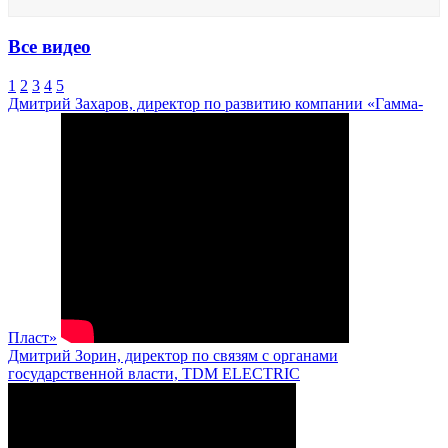
Все видео
1
2
3
4
5
Дмитрий Захаров, директор по развитию компании «Гамма-
Пласт»
Дмитрий Зорин, директор по связям с органами
государственной власти, TDM ELECTRIC