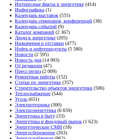
Интересные факты в энергетике
(414)
Инфографика
(1)
Календарь выставок
(555)
Календарь семинаров, конференций
(38)
Календарь событий
(9)
Каталог компаний
(2 367)
Люди в энергетике
(205)
Назначения и отставки
(477)
Нефть и нефтепродукты
(5 580)
Новости
(2 595)
Новость дня
(14 993)
От редакции
(47)
Пресс-релиз
(2 009)
Ремонтные работы
(152)
Статьи по энергетике
(357)
Строительство объектов энергетики
(506)
Теплоснабжение
(544)
Уголь
(651)
Электротехника
(300)
Электроэнергетика
(6 659)
Энергетика в быту
(33)
Энергетика и фондовый рынок
(1 623)
Энергетические СМИ
(18)
Энергосбережение
(263)
Энергоснабжение
(862)