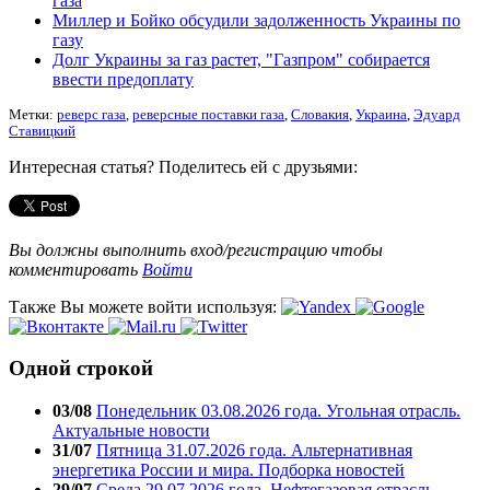
газа
Миллер и Бойко обсудили задолженность Украины по
газу
Долг Украины за газ растет, "Газпром" собирается
ввести предоплату
Метки:
реверс газа
,
реверсные поставки газа
,
Словакия
,
Украина
,
Эдуард
Ставицкий
Интересная статья? Поделитесь ей с друзьями:
Вы должны выполнить вход/регистрацию чтобы
комментировать
Войти
Также Вы можете войти используя:
Одной строкой
03/08
Понедельник 03.08.2026 года. Угольная отрасль.
Актуальные новости
31/07
Пятница 31.07.2026 года. Альтернативная
энергетика России и мира. Подборка новостей
29/07
Среда 29.07.2026 года. Нефтегазовая отрасль.