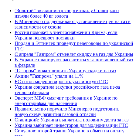
"Золотой" экс-министр энергетики: у Ставицкого
изъяли более 40 кг золота
В Минэнерго поддерживают установление цен на газ в
зависимости от сезона
Россия поможет в энергоснабжении Крыма, если
Украина перекроет поставки
Продан и Эттингер проведут переговоры по украинской
ГТС
С апреля "Газпром" отменяет скидку на газ для Украины
В Украине планируют рассчитаться за поставленный газ
в феврале
"Газпром" может лишить Украину скидки на газ
Акции "Газпрома" упали на 11%
ЕС готов модернизировать украинскую ГТС
Украина сократила закупки российского газа из-за
теплого февраля
Эксперт: МВФ смягчит требования к Украине по
энерготарифам для населения
Правительство поручило Минэнерго подготовить
новую схему развития газовой отрасли
Ставицкий: Украина выплатила половину долга за газ
Украина выбирает инвесторов для модернизации ГТС
Силуанов: второй транш Украине в обмен на оплату