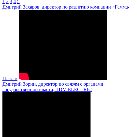
1
2
3
4
5
Дмитрий Захаров, директор по развитию компании «Гамма-
Пласт»
Дмитрий Зорин, директор по связям с органами
государственной власти, TDM ELECTRIC