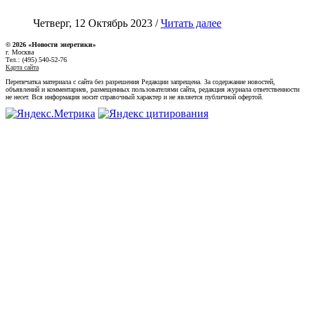
Четверг, 12 Октябрь 2023 /
Читать далее
© 2026 «Новости энеретики»
г. Москва
Тел.: (495) 540-52-76
Карта сайта
Перепечатка материала с сайта без разрешения Редакции запрещена. За содержание новостей,
объявлений и комментариев, размещенных пользователями сайта, редакция журнала ответственности
не несет. Вся информация носит справочный характер и не является публичной офертой.