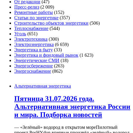
От редакции
(47)
Пресс-релиз
(2 009)
Ремонтные работы
(152)
Статьи по энергетике
(357)
Строительство объектов энергетики
(506)
Теплоснабжение
(544)
Уголь
(651)
Электротехника
(300)
Электроэнергетика
(6 659)
Энергетика в быту
(33)
Энергетика и фондовый рынок
(1 623)
Энергетические СМИ
(18)
Энергосбережение
(263)
Энергоснабжение
(862)
Альтернативная энергетика
Пятница 31.07.2026 года.
Альтернативная энергетика России
и мира. Подборка новостей
— «Зелёный» водород в открытом мореПилотный
проект PosHYdon впервые произвёл «зелёный» водород