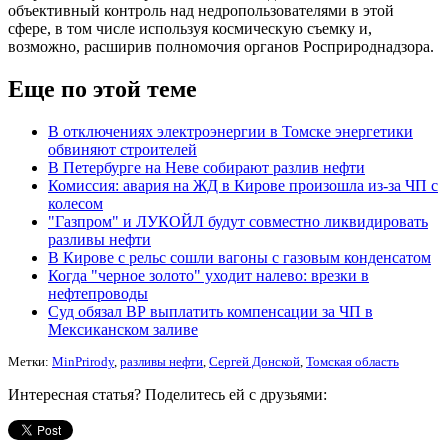
объективный контроль над недропользователями в этой
сфере, в том числе используя космическую съемку и,
возможно, расширив полномочия органов Росприроднадзора.
Еще по этой теме
В отключениях электроэнергии в Томске энергетики
обвиняют строителей
В Петербурге на Неве собирают разлив нефти
Комиссия: авария на ЖД в Кирове произошла из-за ЧП с
колесом
"Газпром" и ЛУКОЙЛ будут совместно ликвидировать
разливы нефти
В Кирове с рельс сошли вагоны с газовым конденсатом
Когда "черное золото" уходит налево: врезки в
нефтепроводы
Суд обязал ВР выплатить компенсации за ЧП в
Мексиканском заливе
Метки:
MinPrirody
,
разливы нефти
,
Сергей Донской
,
Томская область
Интересная статья? Поделитесь ей с друзьями: