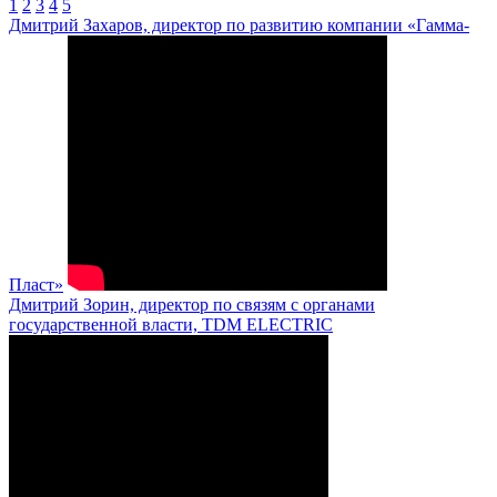
1
2
3
4
5
Дмитрий Захаров, директор по развитию компании «Гамма-
Пласт»
Дмитрий Зорин, директор по связям с органами
государственной власти, TDM ELECTRIC