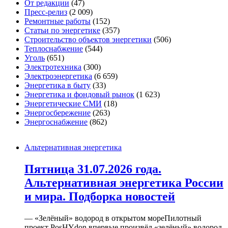
От редакции
(47)
Пресс-релиз
(2 009)
Ремонтные работы
(152)
Статьи по энергетике
(357)
Строительство объектов энергетики
(506)
Теплоснабжение
(544)
Уголь
(651)
Электротехника
(300)
Электроэнергетика
(6 659)
Энергетика в быту
(33)
Энергетика и фондовый рынок
(1 623)
Энергетические СМИ
(18)
Энергосбережение
(263)
Энергоснабжение
(862)
Альтернативная энергетика
Пятница 31.07.2026 года.
Альтернативная энергетика России
и мира. Подборка новостей
— «Зелёный» водород в открытом мореПилотный
проект PosHYdon впервые произвёл «зелёный» водород