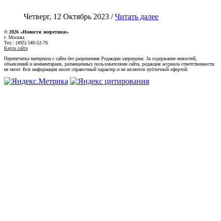
Четверг, 12 Октябрь 2023 /
Читать далее
© 2026 «Новости энеретики»
г. Москва
Тел.: (495) 540-52-76
Карта сайта
Перепечатка материала с сайта без разрешения Редакции запрещена. За содержание новостей,
объявлений и комментариев, размещенных пользователями сайта, редакция журнала ответственности
не несет. Вся информация носит справочный характер и не является публичной офертой.