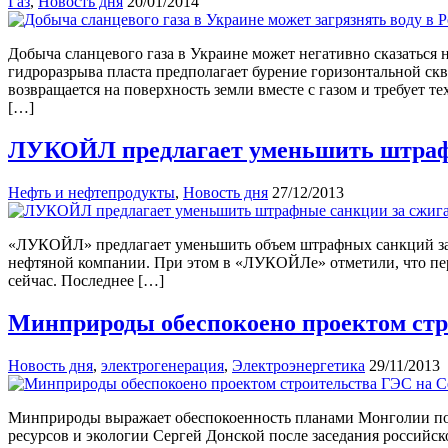
Газ
,
Новость дня
20/01/2014
Добыча сланцевого газа в Украине может негативно сказаться 
гидроразрыва пласта предполагает бурение горизонтальной ск
возвращается на поверхность земли вместе с газом и требует 
[…]
ЛУКОЙЛ предлагает уменьшить штраф
Нефть и нефтепродукты
,
Новость дня
27/12/2013
«ЛУКОЙЛ» предлагает уменьшить объем штрафных санкций за с
нефтяной компании. При этом в «ЛУКОЙЛе» отметили, что перес
сейчас. Последнее […]
Минприроды обеспокоено проектом стр
Новость дня
,
электрогенерация
,
Электроэнергетика
29/11/2013
Минприроды выражает обеспокоенность планами Монголии по с
ресурсов и экологии Сергей Донской после заседания российск