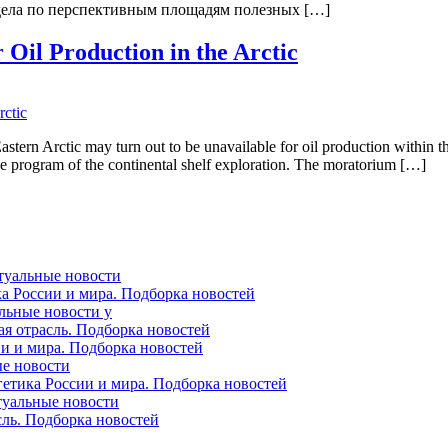
адела по перспективным площадям полезных […]
 Oil Production in the Arctic
Eastern Arctic may turn out to be unavailable for oil production within
e program of the continental shelf exploration. The moratorium […]
ктуальные новости
ка России и мира. Подборка новостей
альные новости у
ая отрасль. Подборка новостей
ии и мира. Подборка новостей
ые новости
гетика России и мира. Подборка новостей
ктуальные новости
сль. Подборка новостей