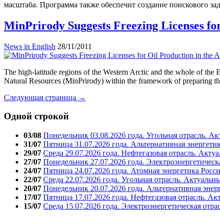
масштаба. Программа также обеспечит создание поискового з
MinPrirody Suggests Freezing Licenses for
News in English
28/11/2011
The high-latitude regions of the Western Arctic and the whole of the 
Natural Resources (MinPrirody) within the framework of preparing th
Следующая страница →
Одной строкой
03/08
Понедельник 03.08.2026 года. Угольная отрасль. А
31/07
Пятница 31.07.2026 года. Альтернативная энергети
29/07
Среда 29.07.2026 года. Нефтегазовая отрасль. Акту
27/07
Понедельник 27.07.2026 года. Электроэнергетическ
24/07
Пятница 24.07.2026 года. Атомная энергетика Росс
22/07
Среда 22.07.2026 года. Угольная отрасль. Актуальн
20/07
Понедельник 20.07.2026 года. Альтернативная энер
17/07
Пятница 17.07.2026 года. Нефтегазовая отрасль. А
15/07
Среда 15.07.2026 года. Электроэнергетическая отра