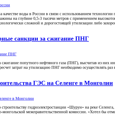
на качестве воды в России в связи с использованием технологи
важины на глубине 0,5-3 тысячи метров с применением высокото
технологически сложной и дорогостоящей утилизации либо захорон
ные санкции за сжигание ПНГ
жигание попутного нефтяного газа (ПНГ), высчитав из них ин
чет затрат на утилизацию ПНГ необходимо осуществлять раз в ме
оительства ГЭС на Селенге в Монголии
троительству гидроэлектростанции «Шурун» на реке Селенга, к
о-монгольской межправительственной комиссии. «Хотел бы отмет