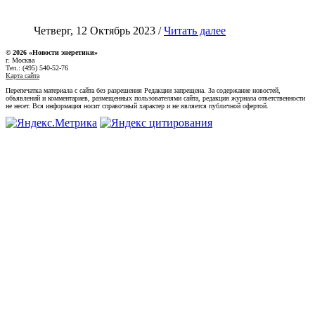
Четверг, 12 Октябрь 2023 /
Читать далее
© 2026 «Новости энеретики»
г. Москва
Тел.: (495) 540-52-76
Карта сайта
Перепечатка материала с сайта без разрешения Редакции запрещена. За содержание новостей,
объявлений и комментариев, размещенных пользователями сайта, редакция журнала ответственности
не несет. Вся информация носит справочный характер и не является публичной офертой.