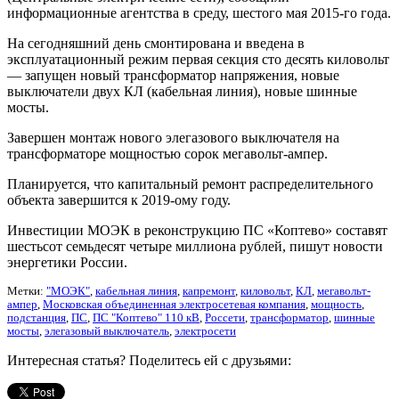
информационные агентства в среду, шестого мая 2015-го года.
На сегодняшний день смонтирована и введена в
эксплуатационный режим первая секция сто десять киловольт
— запущен новый трансформатор напряжения, новые
выключатели двух КЛ (кабельная линия), новые шинные
мосты.
Завершен монтаж нового элегазового выключателя на
трансформаторе мощностью сорок мегавольт-ампер.
Планируется, что капитальный ремонт распределительного
объекта завершится к 2019-ому году.
Инвестиции МОЭК в реконструкцию ПС «Коптево» составят
шестьсот семьдесят четыре миллиона рублей, пишут новости
энергетики России.
Метки:
"МОЭК"
,
кабельная линия
,
капремонт
,
киловольт
,
КЛ
,
мегавольт-
ампер
,
Московская объединенная электросетевая компания
,
мощность
,
подстанция
,
ПС
,
ПС "Коптево" 110 кВ
,
Россети
,
трансформатор
,
шинные
мосты
,
элегазовый выключатель
,
электросети
Интересная статья? Поделитесь ей с друзьями: