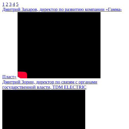
1
2
3
4
5
Дмитрий Захаров, директор по развитию компании «Гамма-
Пласт»
Дмитрий Зорин, директор по связям с органами
государственной власти, TDM ELECTRIC