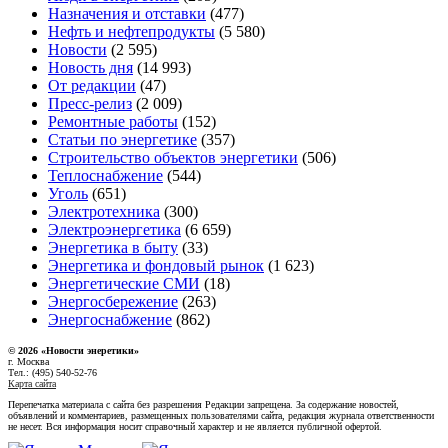
Назначения и отставки
(477)
Нефть и нефтепродукты
(5 580)
Новости
(2 595)
Новость дня
(14 993)
От редакции
(47)
Пресс-релиз
(2 009)
Ремонтные работы
(152)
Статьи по энергетике
(357)
Строительство объектов энергетики
(506)
Теплоснабжение
(544)
Уголь
(651)
Электротехника
(300)
Электроэнергетика
(6 659)
Энергетика в быту
(33)
Энергетика и фондовый рынок
(1 623)
Энергетические СМИ
(18)
Энергосбережение
(263)
Энергоснабжение
(862)
© 2026 «Новости энеретики»
г. Москва
Тел.: (495) 540-52-76
Карта сайта
Перепечатка материала с сайта без разрешения Редакции запрещена. За содержание новостей,
объявлений и комментариев, размещенных пользователями сайта, редакция журнала ответственности
не несет. Вся информация носит справочный характер и не является публичной офертой.