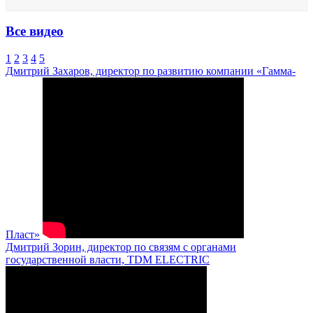
Все видео
1
2
3
4
5
Дмитрий Захаров, директор по развитию компании «Гамма-
Пласт»
Дмитрий Зорин, директор по связям с органами
государственной власти, TDM ELECTRIC