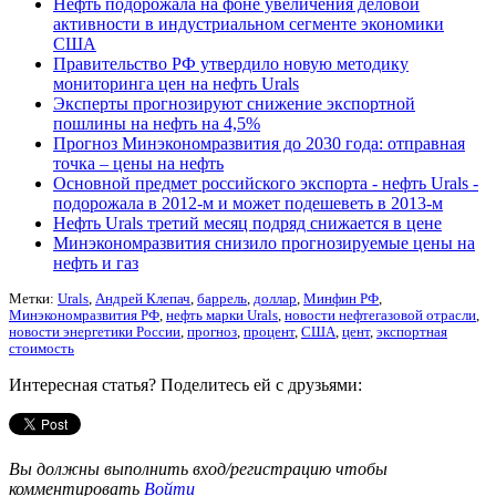
Нефть подорожала на фоне увеличения деловой
активности в индустриальном сегменте экономики
США
Правительство РФ утвердило новую методику
мониторинга цен на нефть Urals
Эксперты прогнозируют снижение экспортной
пошлины на нефть на 4,5%
Прогноз Минэкономразвития до 2030 года: отправная
точка – цены на нефть
Основной предмет российского экспорта - нефть Urals -
подорожала в 2012-м и может подешеветь в 2013-м
Нефть Urals третий месяц подряд снижается в цене
Минэкономразвития снизило прогнозируемые цены на
нефть и газ
Метки:
Urals
,
Андрей Клепач
,
баррель
,
доллар
,
Минфин РФ
,
Минэкономразвития РФ
,
нефть марки Urals
,
новости нефтегазовой отрасли
,
новости энергетики России
,
прогноз
,
процент
,
США
,
цент
,
экспортная
стоимость
Интересная статья? Поделитесь ей с друзьями:
Вы должны выполнить вход/регистрацию чтобы
комментировать
Войти