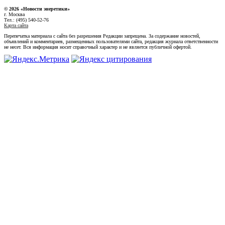
© 2026 «Новости энеретики»
г. Москва
Тел.: (495) 540-52-76
Карта сайта
Перепечатка материала с сайта без разрешения Редакции запрещена. За содержание новостей,
объявлений и комментариев, размещенных пользователями сайта, редакция журнала ответственности
не несет. Вся информация носит справочный характер и не является публичной офертой.