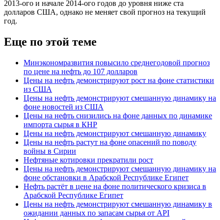
2013-ого и начале 2014-ого годов до уровня ниже ста
долларов США, однако не меняет свой прогноз на текущий
год.
Еще по этой теме
Минэкономразвития повысило среднегодовой прогноз
по цене на нефть до 107 долларов
Цены на нефть демонстрируют рост на фоне статистики
из США
Цены на нефть демонстрируют смешанную динамику на
фоне новостей из США
Цены на нефть снизились на фоне данных по динамике
импорта сырья в КНР
Цены на нефть демонстрируют смешанную динамику
Цены на нефть растут на фоне опасений по поводу
войны в Сирии
Нефтяные котировки прекратили рост
Цены на нефть демонстрируют смешанную динамику на
фоне обстановки в Арабской Республике Египет
Нефть растёт в цене на фоне политического кризиса в
Арабской Республике Египет
Цены на нефть демонстрируют смешанную динамику в
ожидании данных по запасам сырья от API