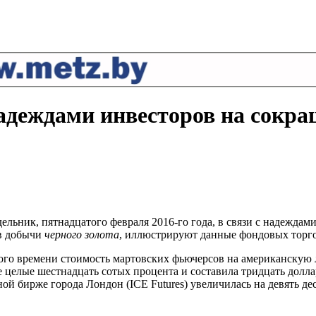
надеждами инвесторов на сокр
льник, пятнадцатого февраля 2016-го года, в связи с надеждам
ов добычи
черного золота
, иллюстрируют данные фондовых торго
ого времени стоимость мартовских фьючерсов на американскую лё
елые шестнадцать сотых процента и составила тридцать доллар
ой бирже города Лондон (ICE Futures) увеличилась на девять де