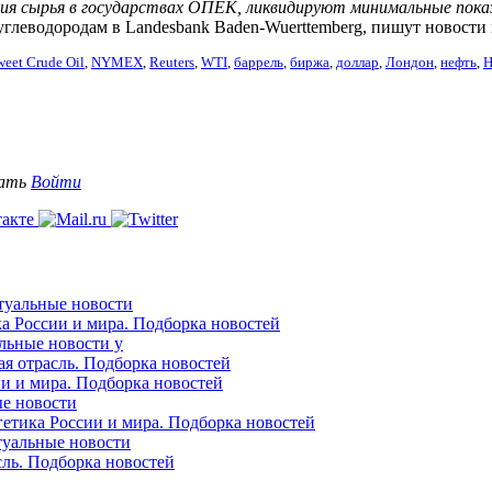
ния сырья в государствах ОПЕК, ликвидируют минимальные пок
углеводородам в Landesbank Baden-Wuerttemberg, пишут новости
weet Crude Oil
,
NYMEX
,
Reuters
,
WTI
,
баррель
,
биржа
,
доллар
,
Лондон
,
нефть
,
Н
вать
Войти
ктуальные новости
ка России и мира. Подборка новостей
альные новости у
ая отрасль. Подборка новостей
ии и мира. Подборка новостей
ые новости
гетика России и мира. Подборка новостей
ктуальные новости
сль. Подборка новостей