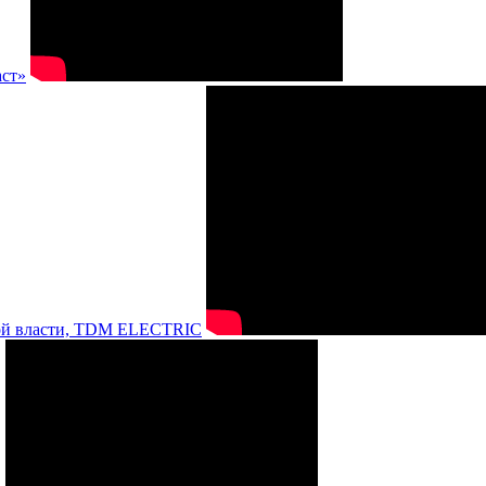
аст»
нной власти, TDM ELECTRIC