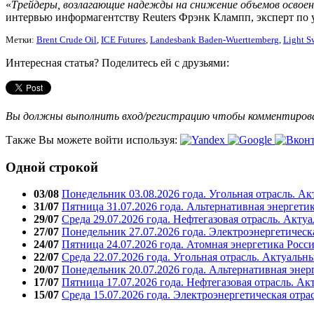
«
Трейдеры, возлагающие надежды на снижение объемов освое
интервью информагентству Reuters Фрэнк Клампп, эксперт по 
Метки:
Brent Crude Oil
,
ICE Futures
,
Landesbank Baden-Wuerttemberg
,
Light S
Интересная статья? Поделитесь ей с друзьями:
Вы должны выполнить вход/регистрацию чтобы комментиро
Также Вы можете войти используя:
Одной строкой
03/08
Понедельник 03.08.2026 года. Угольная отрасль. А
31/07
Пятница 31.07.2026 года. Альтернативная энергети
29/07
Среда 29.07.2026 года. Нефтегазовая отрасль. Акту
27/07
Понедельник 27.07.2026 года. Электроэнергетическ
24/07
Пятница 24.07.2026 года. Атомная энергетика Росс
22/07
Среда 22.07.2026 года. Угольная отрасль. Актуальн
20/07
Понедельник 20.07.2026 года. Альтернативная энер
17/07
Пятница 17.07.2026 года. Нефтегазовая отрасль. А
15/07
Среда 15.07.2026 года. Электроэнергетическая отра