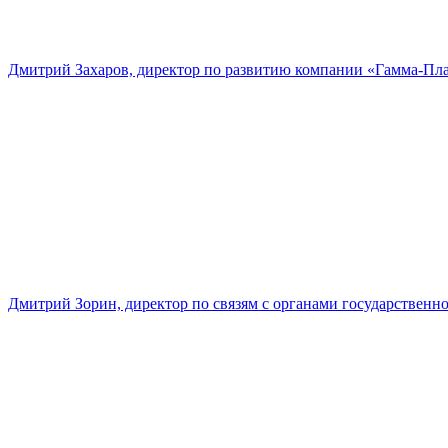
Дмитрий Захаров, директор по развитию компании «Гамма-Пл
Дмитрий Зорин, директор по связям с органами государстве