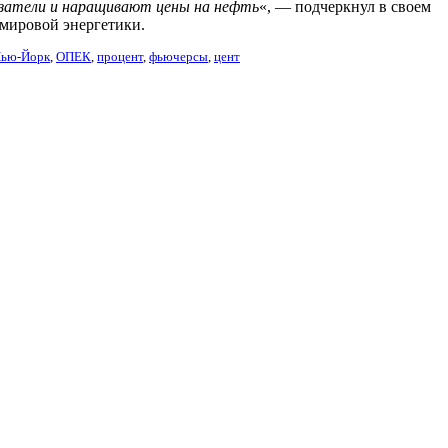
азатели и наращивают цены на нефть
«, — подчеркнул в своем
 мировой энергетики.
ью-Йорк
,
ОПЕК
,
процент
,
фьючерсы
,
цент