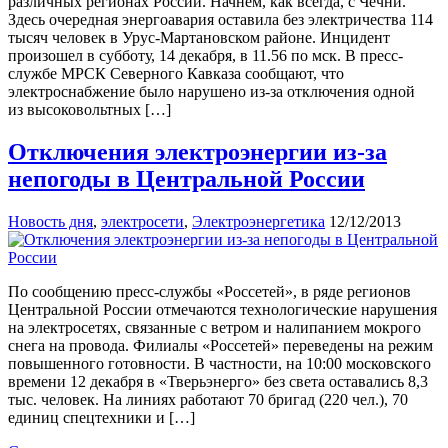
различных регионах России. Начнем, как всегда, с Чечни.
Здесь очередная энергоавария оставила без электричества 114
тысяч человек в Урус-Мартановском районе. Инцидент
произошел в субботу, 14 декабря, в 11.56 по мск. В пресс-
службе МРСК Северного Кавказа сообщают, что
электроснабжение было нарушено из-за отключения одной
из высоковольтных […]
Отключения электроэнергии из-за
непогоды в Центральной России
Новость дня
,
электросети
,
Электроэнергетика
12/12/2013
По сообщению пресс-службы «Россетей», в ряде регионов
Центральной России отмечаются технологические нарушения
на электросетях, связанные с ветром и налипанием мокрого
снега на провода. Филиалы «Россетей» переведены на режим
повышенного готовности. В частности, на 10:00 московского
времени 12 декабря в «Тверьэнерго» без света оставались 8,3
тыс. человек. На линиях работают 70 бригад (220 чел.), 70
единиц спецтехники и […]