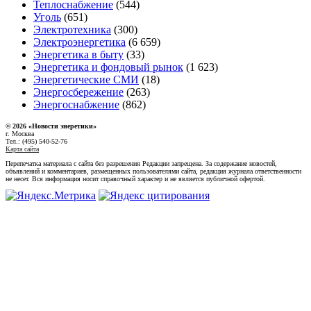
Теплоснабжение
(544)
Уголь
(651)
Электротехника
(300)
Электроэнергетика
(6 659)
Энергетика в быту
(33)
Энергетика и фондовый рынок
(1 623)
Энергетические СМИ
(18)
Энергосбережение
(263)
Энергоснабжение
(862)
© 2026 «Новости энеретики»
г. Москва
Тел.: (495) 540-52-76
Карта сайта
Перепечатка материала с сайта без разрешения Редакции запрещена. За содержание новостей,
объявлений и комментариев, размещенных пользователями сайта, редакция журнала ответственности
не несет. Вся информация носит справочный характер и не является публичной офертой.