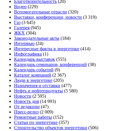
Благотворительность
(20)
Видео
(229)
Вспомогательные отрасли
(320)
Выставки, конференции, новости
(3 319)
Газ
(3 645)
Галерея
(945)
ЖКХ
(304)
Законодательные акты
(184)
Интервью
(24)
Интересные факты в энергетике
(414)
Инфографика
(1)
Календарь выставок
(555)
Календарь семинаров, конференций
(38)
Календарь событий
(9)
Каталог компаний
(2 367)
Люди в энергетике
(205)
Назначения и отставки
(477)
Нефть и нефтепродукты
(5 580)
Новости
(2 595)
Новость дня
(14 993)
От редакции
(47)
Пресс-релиз
(2 009)
Ремонтные работы
(152)
Статьи по энергетике
(357)
Строительство объектов энергетики
(506)