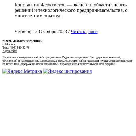
Константин Феоктистов — эксперт в области энерго-
решений и технологического предпринимательства, с
многолетним опытом...
Четверг, 12 Октябрь 2023 /
Читать далее
© 2026 «Новости энеретики»
г. Москва
Тел.: (495) 540-52-76
Карта сайта
Перепечатка материала с сайта без разрешения Редакции запрещена. За содержание новостей,
объявлений и комментариев, размещенных пользователями сайта, редакция журнала ответственности
не несет. Вся информация носит справочный характер и не является публичной офертой.