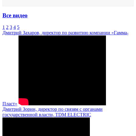
Все видео
1
2
3
4
5
Дмитрий Захаров, директор по развитию компании «Гамма-
Пласт»
Дмитрий Зорин, директор по связям с органами
государственной власти, TDM ELECTRIC