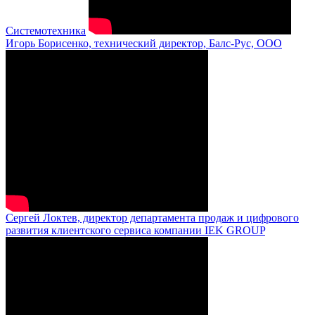
Системотехника
Игорь Борисенко, технический директор, Балс-Рус, ООО
Сергей Локтев, директор департамента продаж и цифрового
развития клиентского сервиса компании IEK GROUP