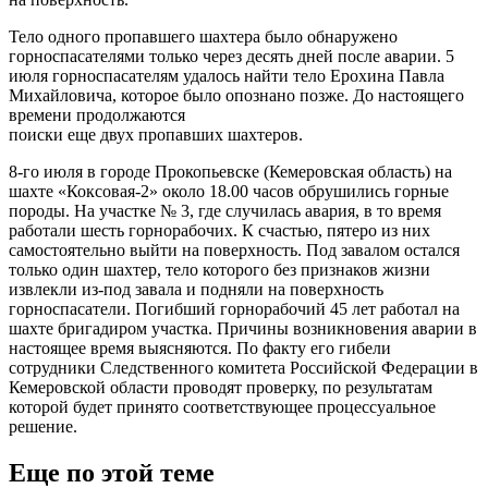
Тело одного пропавшего шахтера было обнаружено
горноспасателями только через десять дней после аварии. 5
июля горноспасателям удалось найти тело Ерохина Павла
Михайловича, которое было опознано позже. До настоящего
времени продолжаются
поиски еще двух пропавших шахтеров.
8-го июля в городе Прокопьевске (Кемеровская область) на
шахте «Коксовая-2» около 18.00 часов обрушились горные
породы. На участке № 3, где случилась авария, в то время
работали шесть горнорабочих. К счастью, пятеро из них
самостоятельно выйти на поверхность. Под завалом остался
только один шахтер, тело которого без признаков жизни
извлекли из-под завала и подняли на поверхность
горноспасатели. Погибший горнорабочий 45 лет работал на
шахте бригадиром участка. Причины возникновения аварии в
настоящее время выясняются. По факту его гибели
сотрудники Следственного комитета Российской Федерации в
Кемеровской области проводят проверку, по результатам
которой будет принято соответствующее процессуальное
решение.
Еще по этой теме