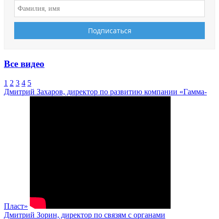
Все видео
1
2
3
4
5
Дмитрий Захаров, директор по развитию компании «Гамма-
Пласт»
Дмитрий Зорин, директор по связям с органами