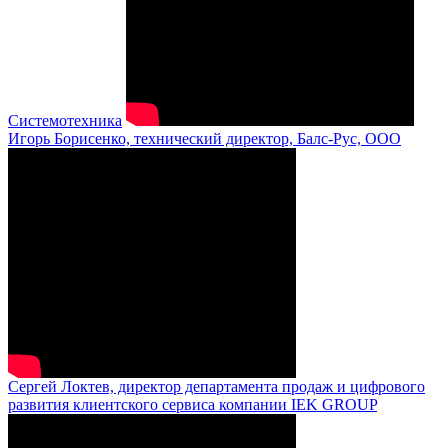
Системотехника
Игорь Борисенко, технический директор, Балс-Рус, ООО
Сергей Локтев, директор департамента продаж и цифрового
развития клиентского сервиса компании IEK GROUP