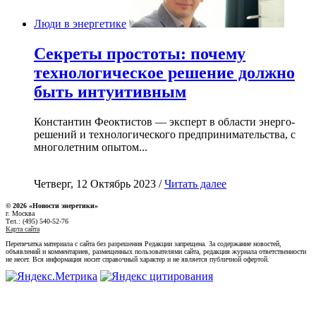
Люди в энергетике
Секреты простоты: почему
технологическое решение должно
быть интуитивным
Константин Феоктистов — эксперт в области энерго-
решений и технологического предпринимательства, с
многолетним опытом...
Четверг, 12 Октябрь 2023 /
Читать далее
© 2026 «Новости энеретики»
г. Москва
Тел.: (495) 540-52-76
Карта сайта
Перепечатка материала с сайта без разрешения Редакции запрещена. За содержание новостей,
объявлений и комментариев, размещенных пользователями сайта, редакция журнала ответственности
не несет. Вся информация носит справочный характер и не является публичной офертой.