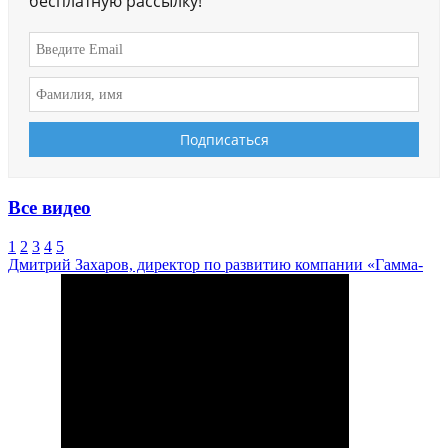
бесплатную рассылку!
Все видео
1
2
3
4
5
Дмитрий Захаров, директор по развитию компании «Гамма-