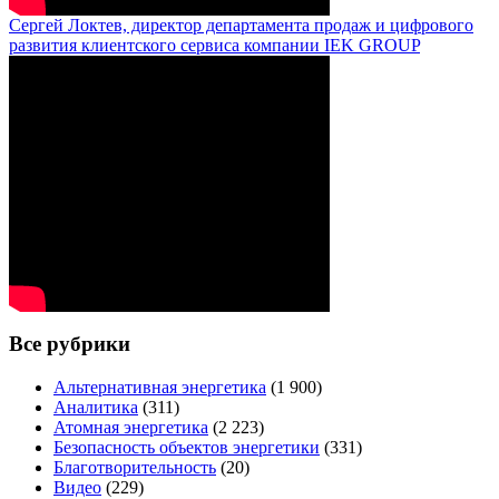
Сергей Локтев, директор департамента продаж и цифрового
развития клиентского сервиса компании IEK GROUP
Все рубрики
Альтернативная энергетика
(1 900)
Аналитика
(311)
Атомная энергетика
(2 223)
Безопасность объектов энергетики
(331)
Благотворительность
(20)
Видео
(229)