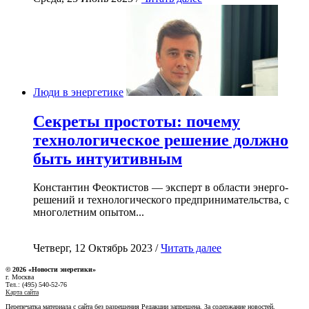
Люди в энергетике
Секреты простоты: почему
технологическое решение должно
быть интуитивным
Константин Феоктистов — эксперт в области энерго-
решений и технологического предпринимательства, с
многолетним опытом...
Четверг, 12 Октябрь 2023 /
Читать далее
© 2026 «Новости энеретики»
г. Москва
Тел.: (495) 540-52-76
Карта сайта
Перепечатка материала с сайта без разрешения Редакции запрещена. За содержание новостей,