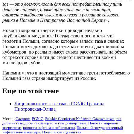
газ — это возможность для всех потребителей получить
дешевое топливо, новые промышленные инвестиции,
снижение выбросов углекислого газа и развитие газового
рынка в Польше и Центрально-Восточной Европе
«.
Новости мировой энергетики приводят недавно
опубликованные данные Государственного института
геологии Польши, согласно которым запасы газа в сланцах
Польши могут доходить до отметки в почти два триллиона
кубометров, но реально имеет смысл рассчитывать на объем
от трехсот сорока пяти до семисот шестидесяти восьми
миллиардов кубов.
Напомним, что в настоящий момент две трети потребляемого
Польшей газа страна импортирует из России.
Еще по этой теме
Лицо польского газа: глава PGNiG Гражина
Пиотровская-Олива
Метки:
Gazprom
,
PGNiG
,
Polskie Gornictwo Naftowe i Gazownictwo
,
газ
,
добыча газа
,
добыча сланцевого газа
,
импорт газа
,
Новости мировой
энергетики
,
новости нефтегазовой отрасли
,
Польский государственный
нефтегазовый концерн
,
Польша
,
сланцевый газ