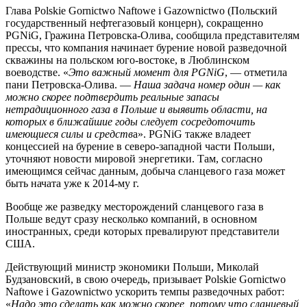
Глава Polskie Gornictwo Naftowe i Gazownictwo (Польский
государственный нефтегазовый концерн), сокращенно
PGNiG, Гражина Петровска-Олива, сообщила представителям
прессы, что компания начинает бурение новой разведочной
скважины на польском юго-востоке, в Люблинском
воеводстве. «
Это важный момент для PGNiG
, — отметила
пани Петровска-Олива. —
Наша задача номер один — как
можно скорее подтвердить реальные запасы
нетрадиционного газа в Польше и выявить области, на
которых в ближайшие годы следует сосредоточить
имеющиеся силы и средств
а». PGNiG также владеет
концессией на бурение в северо-западной части Польши,
уточняют новости мировой энергетики. Там, согласно
имеющимся сейчас данным, добыча сланцевого газа может
быть начата уже к 2014-му г.
Вообще же разведку месторождений сланцевого газа в
Польше ведут сразу несколько компаний, в основном
иностранных, среди которых превалируют представители
США.
Действующий министр экономики Польши, Миколай
Будзановский, в свою очередь, призывает Polskie Gornictwo
Naftowe i Gazownictwo ускорить темпы разведочных работ:
«
Надо это сделать как можно скорее, потому что сланцевый