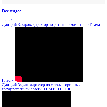
Все видео
1
2
3
4
5
Дмитрий Захаров, директор по развитию компании «Гамма-
Пласт»
Дмитрий Зорин, директор по связям с органами
государственной власти, TDM ELECTRIC