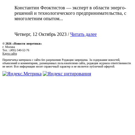
Константин Феоктистов — эксперт в области энерго-
решений и технологического предпринимательства, с
многолетним опытом...
Четверг, 12 Октябрь 2023 /
Читать далее
© 2026 «Новости энеретики»
г. Москва
Тел.: (495) 540-52-76
Карта сайта
Перепечатка материала с сайта без разрешения Редакции запрещена. За содержание новостей,
объявлений и комментариев, размещенных пользователями сайта, редакция журнала ответственности
не несет. Вся информация носит справочный характер и не является публичной офертой.