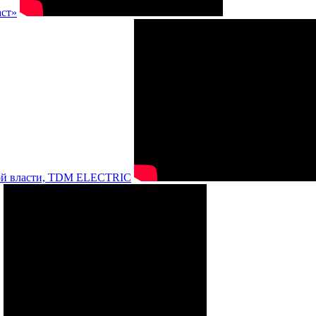
аст»
нной власти, TDM ELECTRIC