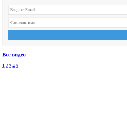
Все видео
1
2
3
4
5