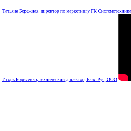
Татьяна Бережная, директор по маркетингу ГК Системотехник
Игорь Борисенко, технический директор, Балс-Рус, ООО