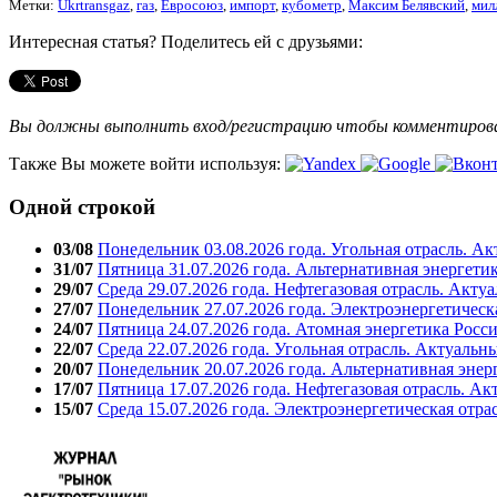
Метки:
Ukrtransgaz
,
газ
,
Евросоюз
,
импорт
,
кубометр
,
Максим Белявский
,
мил
Интересная статья? Поделитесь ей с друзьями:
Вы должны выполнить вход/регистрацию чтобы комментиро
Также Вы можете войти используя:
Одной строкой
03/08
Понедельник 03.08.2026 года. Угольная отрасль. А
31/07
Пятница 31.07.2026 года. Альтернативная энергети
29/07
Среда 29.07.2026 года. Нефтегазовая отрасль. Акту
27/07
Понедельник 27.07.2026 года. Электроэнергетическ
24/07
Пятница 24.07.2026 года. Атомная энергетика Росс
22/07
Среда 22.07.2026 года. Угольная отрасль. Актуальн
20/07
Понедельник 20.07.2026 года. Альтернативная энер
17/07
Пятница 17.07.2026 года. Нефтегазовая отрасль. А
15/07
Среда 15.07.2026 года. Электроэнергетическая отра