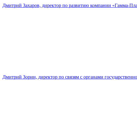
Дмитрий Захаров, директор по развитию компании «Гамма-Пл
Дмитрий Зорин, директор по связям с органами государстве