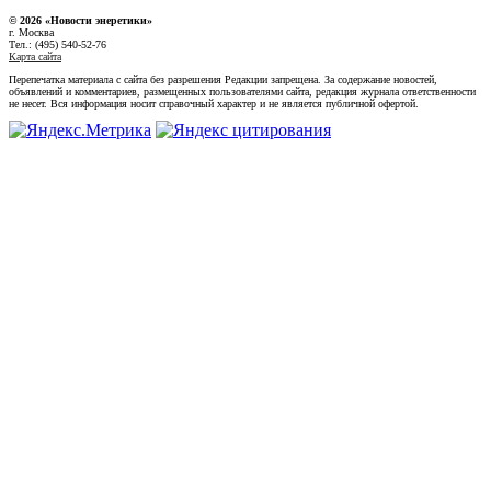
© 2026 «Новости энеретики»
г. Москва
Тел.: (495) 540-52-76
Карта сайта
Перепечатка материала с сайта без разрешения Редакции запрещена. За содержание новостей,
объявлений и комментариев, размещенных пользователями сайта, редакция журнала ответственности
не несет. Вся информация носит справочный характер и не является публичной офертой.