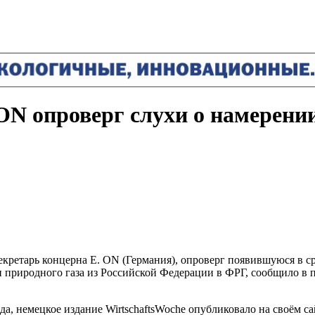
 ON опроверг слухи о намерени
-секретарь концерна E. ON (Германия), опроверг появившуюся в
и природного газа из Российской Федерации в ФРГ, сообщило в 
да, немецкое издание WirtschaftsWoche опубликовало на своём 