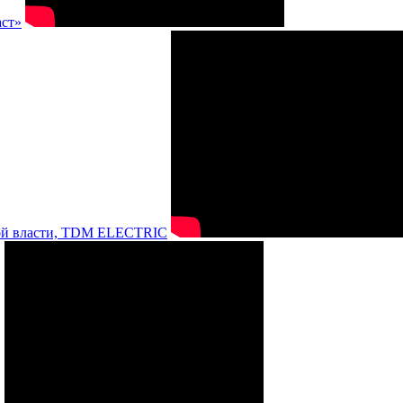
аст»
нной власти, TDM ELECTRIC