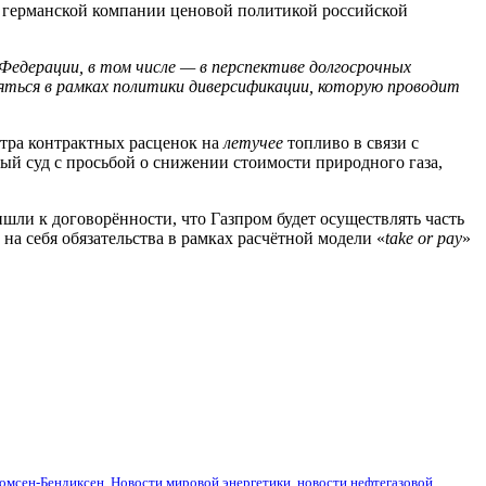
я германской компании ценовой политикой российской
 Федерации, в том числе — в перспективе долгосрочных
яться в рамках политики диверсификации, которую проводит
отра контрактных расценок на
летучее
топливо в связи с
й суд с просьбой о снижении стоимости природного газа,
шли к договорённости, что Газпром будет осуществлять часть
на себя обязательства в рамках расчётной модели «
take or pay
»
омсен-Бендиксен
,
Новости мировой энергетики
,
новости нефтегазовой