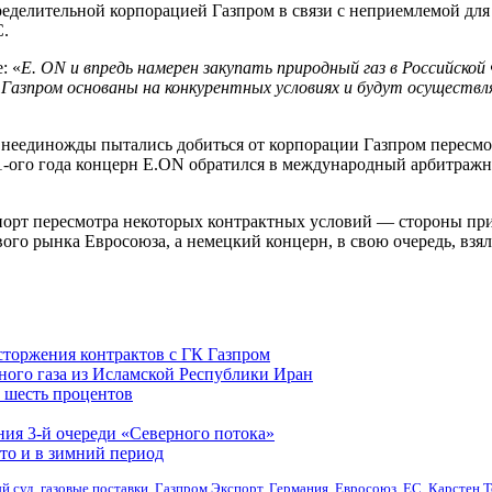
ределительной корпорацией Газпром в связи с неприемлемой дл
С.
: «
E. ON и впредь намерен закупать природный газ в Российской
Газпром основаны на конкурентных условиях и будут осуществл
Ф неединожды пытались добиться от корпорации Газпром пересм
-ого года концерн E.ON обратился в международный арбитражны
спорт пересмотра некоторых контрактных условий — стороны при
го рынка Евросоюза, а немецкий концерн, в свою очередь, взял 
сторжения контрактов с ГК Газпром
ного газа из Исламской Республики Иран
в шесть процентов
ия 3-й очереди «Северного потока»
что и в зимний период
й суд
,
газовые поставки
,
Газпром Экспорт
,
Германия
,
Евросоюз
,
ЕС
,
Карстен Т