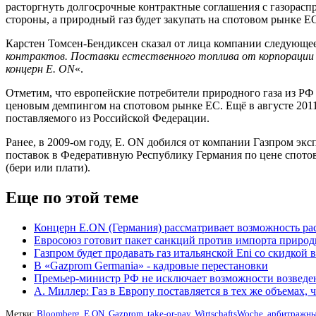
расторгнуть долгосрочные контрактные соглашения с газорасп
стороны, а природный газ будет закупать на спотовом рынке Е
Карстен Томсен-Бендиксен сказал от лица компании следующее
контрактов. Поставки естественного топлива от корпорации 
концерн E. ON
«.
Отметим, что европейские потребители природного газа из Р
ценовым демпингом на спотовом рынке ЕС. Ещё в августе 2011
поставляемого из Российской Федерации.
Ранее, в 2009-ом году, E. ON добился от компании Газпром эк
поставок в Федеративную Республику Германия по цене спотово
(бери или плати).
Еще по этой теме
Концерн E.ON (Германия) рассматривает возможность ра
Евросоюз готовит пакет санкций против импорта природ
Газпром будет продавать газ итальянской Eni со скидкой 
В «Gazprom Germania» - кадровые перестановки
Премьер-министр РФ не исключает возможности возведен
А. Миллер: Газ в Европу поставляется в тех же объемах, 
Метки:
Bloomberg
,
E.ON
,
Gazprom
,
take-or-pay
,
WirtschaftsWoche
,
арбитражны