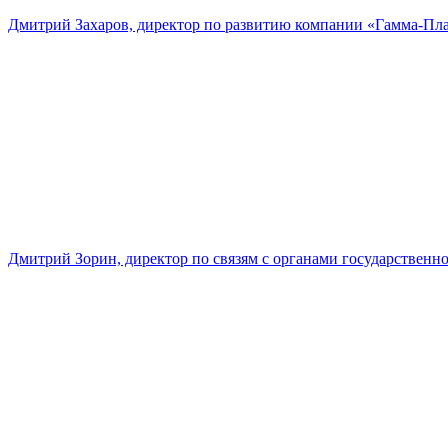
Дмитрий Захаров, директор по развитию компании «Гамма-Пл
Дмитрий Зорин, директор по связям с органами государстве