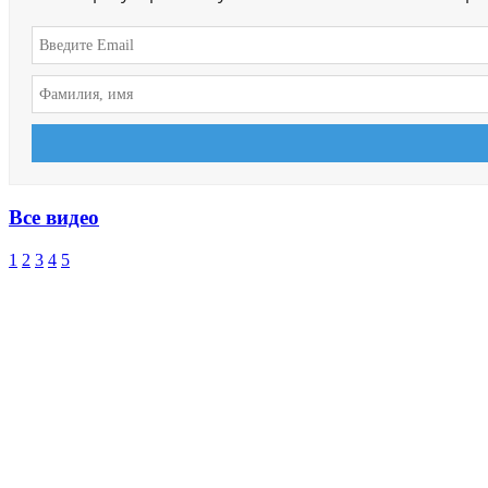
Все видео
1
2
3
4
5