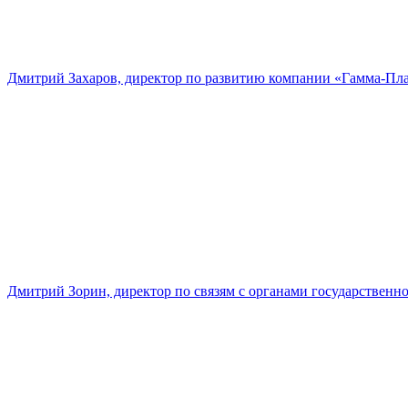
Дмитрий Захаров, директор по развитию компании «Гамма-Пл
Дмитрий Зорин, директор по связям с органами государстве