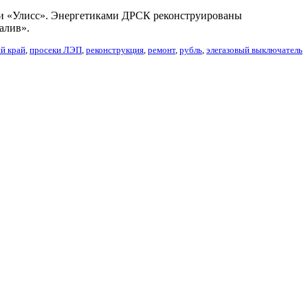
 и «Улисс». Энергетиками ДРСК реконструированы
алив».
й край
,
просеки ЛЭП
,
реконструкция
,
ремонт
,
рубль
,
элегазовый выключатель