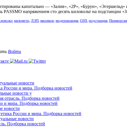
нтированы капитально — «Залив», «2Р», «Бурун», «Эгершельд»
ь PASSMO напряжением сто десять киловольт на подстанции «З
иловольт
,
километр
,
ЛЭП
,
миллион
,
модернизация
,
ОЗП
,
подстанция
,
Приморски
вать
Войти
ктуальные новости
ка России и мира. Подборка новостей
альные новости у
ая отрасль. Подборка новостей
ии и мира. Подборка новостей
ые новости
гетика России и мира. Подборка новостей
ктуальные новости
сль. Подборка новостей