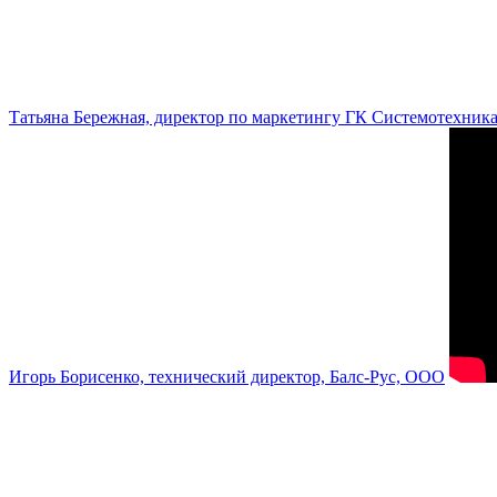
Татьяна Бережная, директор по маркетингу ГК Системотехник
Игорь Борисенко, технический директор, Балс-Рус, ООО