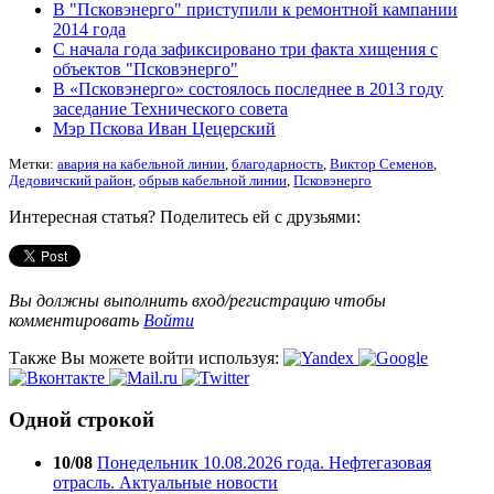
В "Псковэнерго" приступили к ремонтной кампании
2014 года
С начала года зафиксировано три факта хищения с
объектов "Псковэнерго"
В «Псковэнерго» состоялось последнее в 2013 году
заседание Технического совета
Мэр Пскова Иван Цецерский
Метки:
авария на кабельной линии
,
благодарность
,
Виктор Семенов
,
Дедовичский район
,
обрыв кабельной линии
,
Псковэнерго
Интересная статья? Поделитесь ей с друзьями:
Вы должны выполнить вход/регистрацию чтобы
комментировать
Войти
Также Вы можете войти используя:
Одной строкой
10/08
Понедельник 10.08.2026 года. Нефтегазовая
отрасль. Актуальные новости