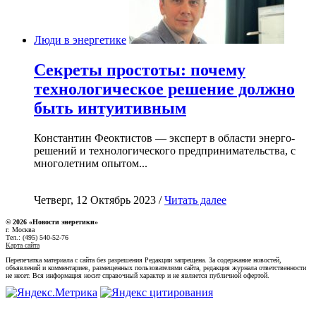
Люди в энергетике
Секреты простоты: почему
технологическое решение должно
быть интуитивным
Константин Феоктистов — эксперт в области энерго-
решений и технологического предпринимательства, с
многолетним опытом...
Четверг, 12 Октябрь 2023 /
Читать далее
© 2026 «Новости энеретики»
г. Москва
Тел.: (495) 540-52-76
Карта сайта
Перепечатка материала с сайта без разрешения Редакции запрещена. За содержание новостей,
объявлений и комментариев, размещенных пользователями сайта, редакция журнала ответственности
не несет. Вся информация носит справочный характер и не является публичной офертой.