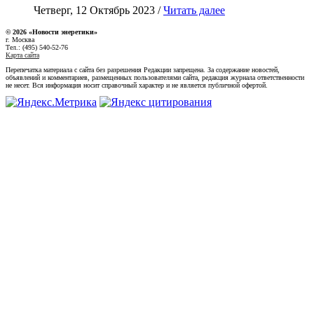
Четверг, 12 Октябрь 2023 /
Читать далее
© 2026 «Новости энеретики»
г. Москва
Тел.: (495) 540-52-76
Карта сайта
Перепечатка материала с сайта без разрешения Редакции запрещена. За содержание новостей,
объявлений и комментариев, размещенных пользователями сайта, редакция журнала ответственности
не несет. Вся информация носит справочный характер и не является публичной офертой.