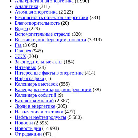
Альтернативная энергетика
(1 900)
Аналитика
(311)
Атомная энергетика
(2 223)
Безопасность объектов энергетики
(331)
Благотворительность
(20)
Видео
(229)
Вспомогательные отрасли
(320)
Выставки, конференции, новости
(3 319)
Газ
(3 645)
Галерея
(945)
ЖКХ
(304)
Законодательные акты
(184)
Интервью
(24)
Интересные факты в энергетике
(414)
Инфографика
(1)
Календарь выставок
(555)
Календарь семинаров, конференций
(38)
Календарь событий
(9)
Каталог компаний
(2 367)
Люди в энергетике
(205)
Назначения и отставки
(477)
Нефть и нефтепродукты
(5 580)
Новости
(2 595)
Новость дня
(14 993)
От редакции
(47)