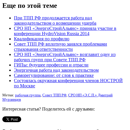
Еще по этой теме
При ТПП РФ продолжается работа над
законодательством о возмещении ущерба
СРО НП «ЭнергоСтройАльянс» приняла участие в
конференции HydroVision Russia 2014
Квалификация по профилю
Совет ТПП РФ вплотную занялся проблемами
страхования ответственности
СРО НП «ЭнергоСтройАльянс» возглавит одну из
рабочих групп при Совете ТПП РФ
ГИПы: будущее профессии и отрасли
Энергичная работа над законодательством
Саморегулирование: от слов к практике
Состоялась окружная конференция членов НОСТРОЙ
по Москве
Метки:
рабочая группа
,
Совет ТПП РФ
,
СРО НП «Э.С.П.» Дмитрий
Мурзинцев
Интересная статья? Поделитесь ей с друзьями: