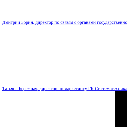
Дмитрий Зорин, директор по связям с органами государстве
Татьяна Бережная, директор по маркетингу ГК Системотехник