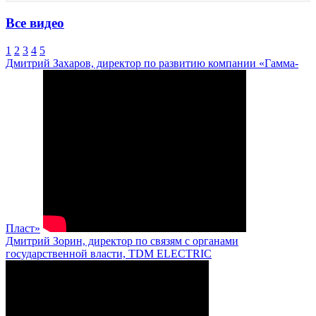
Все видео
1
2
3
4
5
Дмитрий Захаров, директор по развитию компании «Гамма-
Пласт»
Дмитрий Зорин, директор по связям с органами
государственной власти, TDM ELECTRIC