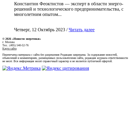
Константин Феоктистов — эксперт в области энерго-
решений и технологического предпринимательства, с
многолетним опытом...
Четверг, 12 Октябрь 2023 /
Читать далее
© 2026 «Новости энеретики»
г. Москва
Тел.: (495) 540-52-76
Карта сайта
Перепечатка материала с сайта без разрешения Редакции запрещена. За содержание новостей,
объявлений и комментариев, размещенных пользователями сайта, редакция журнала ответственности
не несет. Вся информация носит справочный характер и не является публичной офертой.