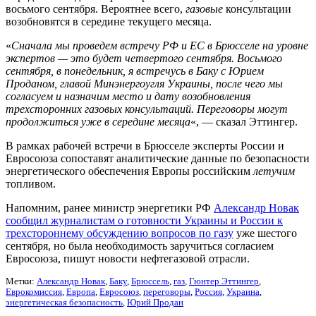
восьмого сентября. Вероятнее всего,
газовые
консультации
возобновятся в середине текущего месяца.
«
Сначала мы проведем встречу РФ и ЕС в Брюсселе на уровне
экспертов — это будет четвертого сентября. Восьмого
сентября, в понедельник, я встречусь в Баку с Юрием
Проданом, главой Минэнергоугля Украины, после чего мы
согласуем и назначим место и дату возобновления
трехсторонних газовых консультаций. Переговоры могут
продолжиться уже в середине месяца
«, — сказал Эттингер.
В рамках рабочей встречи в Брюсселе эксперты России и
Евросоюза сопоставят аналитические данные по безопасности
энергетического обеспечения Европы российским
летучим
топливом.
Напомним, ранее министр энергетики РФ
Александр Новак
сообщил журналистам о готовности Украины и России к
трехстороннему обсуждению вопросов по газу
уже шестого
сентября, но была необходимость заручиться согласием
Евросоюза, пишут новости нефтегазовой отрасли.
Метки:
Александр Новак
,
Баку
,
Брюссель
,
газ
,
Гюнтер Эттингер
,
Еврокомиссия
,
Европа
,
Евросоюз
,
переговоры
,
Россия
,
Украина
,
энергетическая безопасность
,
Юрий Продан