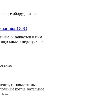
гающее оборудование;
омпания» ООО
йные) и запчастей к ним
; опускные и перепускные
ования.
ления, газовые котлы,
польные котлы, котельное
, ...