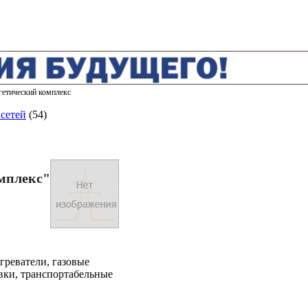
гетический комплекс
сетей
(54)
мплекс"
греватели, газовые
вки, транспортабельные