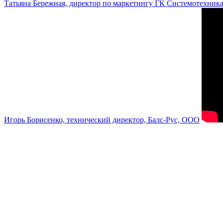
Татьяна Бережная, директор по маркетингу ГК Системотехник
Игорь Борисенко, технический директор, Балс-Рус, ООО