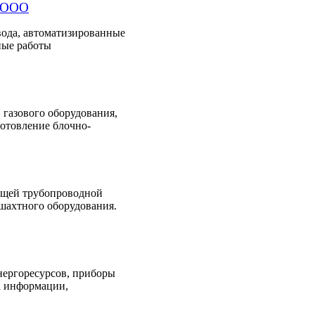
П ООО
вода, автоматизированные
ные работы
 газового оборудования,
готовление блочно-
ющей трубопроводной
шахтного оборудования.
энергоресурсов, приборы
ра информации,