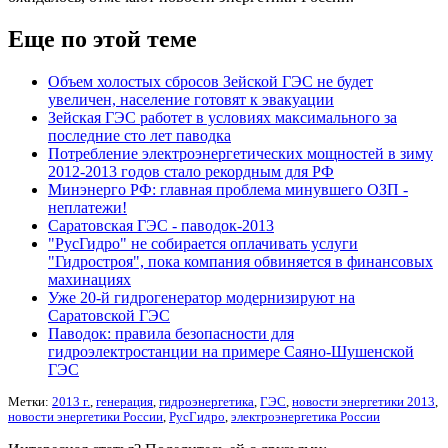
Еще по этой теме
Объем холостых сбросов Зейской ГЭС не будет
увеличен, население готовят к эвакуации
Зейская ГЭС работет в условиях максимального за
последние сто лет паводка
Потребление электроэнергетических мощностей в зиму
2012-2013 годов стало рекордным для РФ
Минэнерго РФ: главная проблема минувшего ОЗП -
неплатежи!
Саратовская ГЭС - паводок-2013
"РусГидро" не собирается оплачивать услуги
"Гидростроя", пока компания обвиняется в финансовых
махинациях
Уже 20-й гидрогенератор модернизируют на
Саратовской ГЭС
Паводок: правила безопасности для
гидроэлектростанции на примере Саяно-Шушенской
ГЭС
Метки:
2013 г.
,
генерация
,
гидроэнергетика
,
ГЭС
,
новости энергетики 2013
,
новости энергетики России
,
РусГидро
,
электроэнергетика России