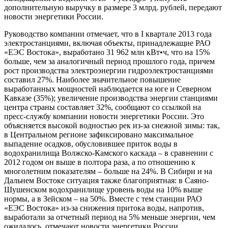
дополнительную выручку в размере 3 млрд. рублей, передают
новости энергетики России.
Руководство компании отмечает, что в I квартале 2013 года
электростанциями, включая объекты, принадлежащие РАО
«ЕЭС Востока», выработано 31 962 млн кВт•ч, что на 15%
больше, чем за аналогичный период прошлого года, причем
рост производства электроэнергии гидроэлектростанциями
составил 27%. Наиболее значительное повышение
выработанных мощностей наблюдается на юге и Северном
Кавказе (35%); увеличение производства энергии станциями
центра страны составляет 32%, сообщают со ссылкой на
пресс-службу компании новости энергетики России. Это
объясняется высокой водностью рек из-за снежной зимы: так,
в Центральном регионе зафиксировано максимальное
выпадение осадков, обусловившее приток воды в
водохранилища Волжско-Камского каскада – в сравнении с
2012 годом он выше в полтора раза, а по отношению к
многолетним показателям – больше на 24%. В Сибири и на
Дальнем Востоке ситуация также благоприятная: в Саяно-
Шушенском водохранилище уровень воды на 10% выше
нормы, а в Зейском – на 50%. Вместе с тем станции РАО
«ЕЭС Востока» из-за снижения притока воды, напротив,
выработали за отчетный период на 5% меньше энергии, чем
ожидалось, отмечают новости энергетики России.