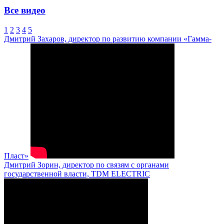
Все видео
1
2
3
4
5
Дмитрий Захаров, директор по развитию компании «Гамма-
Пласт»
Дмитрий Зорин, директор по связям с органами
государственной власти, TDM ELECTRIC