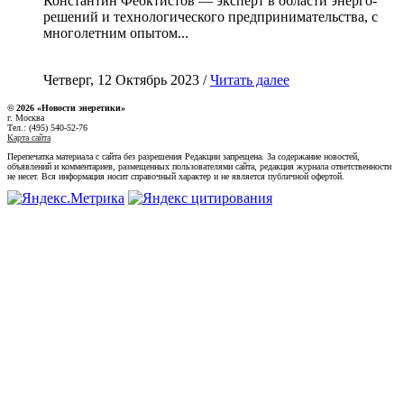
Константин Феоктистов — эксперт в области энерго-
решений и технологического предпринимательства, с
многолетним опытом...
Четверг, 12 Октябрь 2023 /
Читать далее
© 2026 «Новости энеретики»
г. Москва
Тел.: (495) 540-52-76
Карта сайта
Перепечатка материала с сайта без разрешения Редакции запрещена. За содержание новостей,
объявлений и комментариев, размещенных пользователями сайта, редакция журнала ответственности
не несет. Вся информация носит справочный характер и не является публичной офертой.