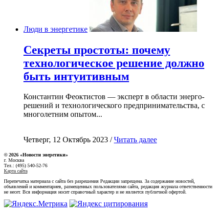
Люди в энергетике
Секреты простоты: почему
технологическое решение должно
быть интуитивным
Константин Феоктистов — эксперт в области энерго-
решений и технологического предпринимательства, с
многолетним опытом...
Четверг, 12 Октябрь 2023 /
Читать далее
© 2026 «Новости энеретики»
г. Москва
Тел.: (495) 540-52-76
Карта сайта
Перепечатка материала с сайта без разрешения Редакции запрещена. За содержание новостей,
объявлений и комментариев, размещенных пользователями сайта, редакция журнала ответственности
не несет. Вся информация носит справочный характер и не является публичной офертой.