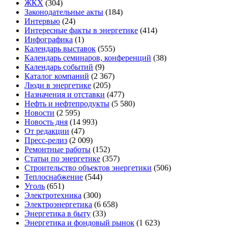
ЖКХ
(304)
Законодательные акты
(184)
Интервью
(24)
Интересные факты в энергетике
(414)
Инфографика
(1)
Календарь выставок
(555)
Календарь семинаров, конференций
(38)
Календарь событий
(9)
Каталог компаний
(2 367)
Люди в энергетике
(205)
Назначения и отставки
(477)
Нефть и нефтепродукты
(5 580)
Новости
(2 595)
Новость дня
(14 993)
От редакции
(47)
Пресс-релиз
(2 009)
Ремонтные работы
(152)
Статьи по энергетике
(357)
Строительство объектов энергетики
(506)
Теплоснабжение
(544)
Уголь
(651)
Электротехника
(300)
Электроэнергетика
(6 658)
Энергетика в быту
(33)
Энергетика и фондовый рынок
(1 623)