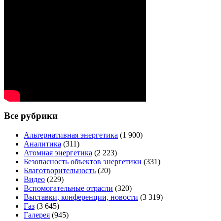
Все рубрики
Альтернативная энергетика
(1 900)
Аналитика
(311)
Атомная энергетика
(2 223)
Безопасность объектов энергетики
(331)
Благотворительность
(20)
Видео
(229)
Вспомогательные отрасли
(320)
Выставки, конференции, новости
(3 319)
Газ
(3 645)
Галерея
(945)