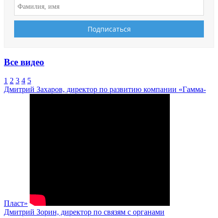
Все видео
1
2
3
4
5
Дмитрий Захаров, директор по развитию компании «Гамма-
Пласт»
Дмитрий Зорин, директор по связям с органами