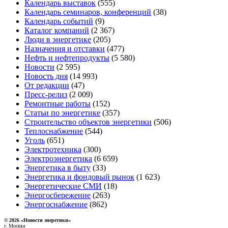
Календарь выставок
(555)
Календарь семинаров, конференций
(38)
Календарь событий
(9)
Каталог компаний
(2 367)
Люди в энергетике
(205)
Назначения и отставки
(477)
Нефть и нефтепродукты
(5 580)
Новости
(2 595)
Новость дня
(14 993)
От редакции
(47)
Пресс-релиз
(2 009)
Ремонтные работы
(152)
Статьи по энергетике
(357)
Строительство объектов энергетики
(506)
Теплоснабжение
(544)
Уголь
(651)
Электротехника
(300)
Электроэнергетика
(6 659)
Энергетика в быту
(33)
Энергетика и фондовый рынок
(1 623)
Энергетические СМИ
(18)
Энергосбережение
(263)
Энергоснабжение
(862)
© 2026 «Новости энеретики»
г. Москва