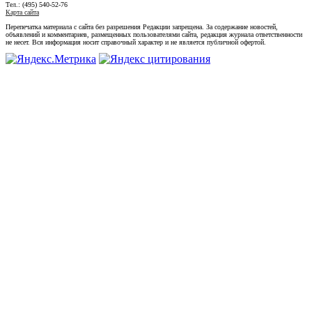
Тел.: (495) 540-52-76
Карта сайта
Перепечатка материала с сайта без разрешения Редакции запрещена. За содержание новостей,
объявлений и комментариев, размещенных пользователями сайта, редакция журнала ответственности
не несет. Вся информация носит справочный характер и не является публичной офертой.