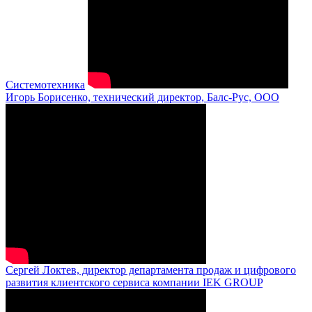
Системотехника
Игорь Борисенко, технический директор, Балс-Рус, ООО
Сергей Локтев, директор департамента продаж и цифрового
развития клиентского сервиса компании IEK GROUP