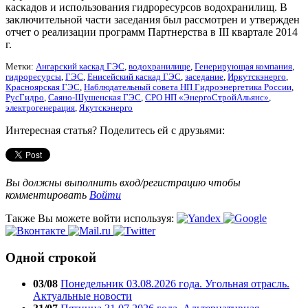
каскадов и использования гидроресурсов водохранилищ. В
заключительной части заседания был рассмотрен и утвержден
отчет о реализации программ Партнерства в III квартале 2014
г.
Метки:
Ангарский каскад ГЭС
,
водохранилище
,
Генерирующая компания
,
гидроресурсы
,
ГЭС
,
Енисейский каскад ГЭС
,
заседание
,
Иркутскэнерго
,
Красноярская ГЭС
,
Наблюдательный совета НП Гидроэнергетика России
,
РусГидро
,
Саяно-Шушенская ГЭС
,
СРО НП «ЭнергоСтройАльянс»
,
электрогенерация
,
Якутскэнерго
Интересная статья? Поделитесь ей с друзьями:
Вы должны выполнить вход/регистрацию чтобы
комментировать
Войти
Также Вы можете войти используя:
Одной строкой
03/08
Понедельник 03.08.2026 года. Угольная отрасль.
Актуальные новости