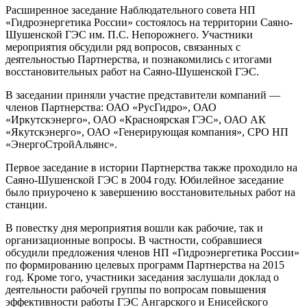
Расширенное заседание Наблюдательного совета НП
«Гидроэнергетика России» состоялось на территории Саяно-
Шушенской ГЭС им. П.С. Непорожнего. Участники
мероприятия обсудили ряд вопросов, связанных с
деятельностью Партнерства, и познакомились с итогами
восстановительных работ на Саяно-Шушенской ГЭС.
В заседании приняли участие представители компаний —
членов Партнерства: ОАО «РусГидро», ОАО
«Иркутскэнерго», ОАО «Красноярская ГЭС», ОАО АК
«Якутскэнерго», ОАО «Генерирующая компания», СРО НП
«ЭнергоСтройАльянс».
Первое заседание в истории Партнерства также проходило на
Саяно-Шушенской ГЭС в 2004 году. Юбилейное заседание
было приурочено к завершению восстановительных работ на
станции.
В повестку дня мероприятия вошли как рабочие, так и
организационные вопросы. В частности, собравшиеся
обсудили предложения членов НП «Гидроэнергетика России»
по формированию целевых программ Партнерства на 2015
год. Кроме того, участники заседания заслушали доклад о
деятельности рабочей группы по вопросам повышения
эффективности работы ГЭС Ангарского и Енисейского