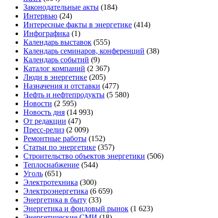
Законодательные акты
(184)
Интервью
(24)
Интересные факты в энергетике
(414)
Инфографика
(1)
Календарь выставок
(555)
Календарь семинаров, конференций
(38)
Календарь событий
(9)
Каталог компаний
(2 367)
Люди в энергетике
(205)
Назначения и отставки
(477)
Нефть и нефтепродукты
(5 580)
Новости
(2 595)
Новость дня
(14 993)
От редакции
(47)
Пресс-релиз
(2 009)
Ремонтные работы
(152)
Статьи по энергетике
(357)
Строительство объектов энергетики
(506)
Теплоснабжение
(544)
Уголь
(651)
Электротехника
(300)
Электроэнергетика
(6 659)
Энергетика в быту
(33)
Энергетика и фондовый рынок
(1 623)
Энергетические СМИ
(18)