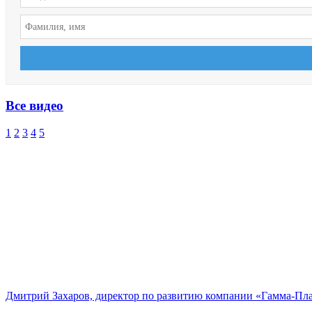
Все видео
1
2
3
4
5
Дмитрий Захаров, директор по развитию компании «Гамма-Пл