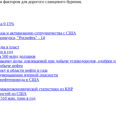
м фактором для дорогого сланцевого бурения.
на 0,15%
газа и активизацию сотрудничества с США
конкурса, "Роснефть" - 14
ды в пласт
н в год
а 500 млрд долларов
акачку воды, извлекаемой при добыче углеводородов, одобрен 
добыче нефти
ку в области нефти и газа
 уменьшению ядерной опасности
е нефтепровода в США
 макроэкономической статистики из КНР
овостей из США
510 млн. тонн в год