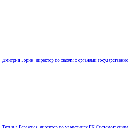
Дмитрий Зорин, директор по связям с органами государстве
Татьяна Бережная, директор по маркетингу ГК Системотехник