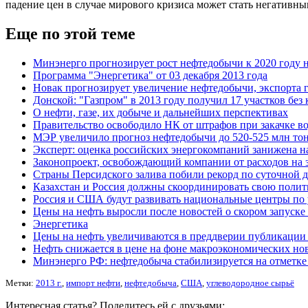
падение цен в случае мирового кризиса может стать негативны
Еще по этой теме
Минэнерго прогнозирует рост нефтедобычи к 2020 году 
Программа "Энергетика" от 03 декабря 2013 года
Новак прогнозирует увеличение нефтедобычи, экспорта 
Донской: "Газпром" в 2013 году получил 17 участков без 
О нефти, газе, их добыче и дальнейших перспективах
Правительство освободило НК от штрафов при закачке во
МЭР увеличило прогноз нефтедобычи до 520-525 млн тон
Эксперт: оценка российских энергокомпаний занижена н
Законопроект, освобождающий компании от расходов на з
Страны Персидского залива побили рекорд по суточной 
Казахстан и Россия должны скоординировать свою полити
Россия и США будут развивать национальные центры по
Цены на нефть выросли после новостей о скором запуск
Энергетика
Цены на нефть увеличиваются в преддверии публикации
Нефть снижается в цене на фоне макроэкономических н
Минэнерго РФ: нефтедобыча стабилизируется на отметке 
Метки:
2013 г.
,
импорт нефти
,
нефтедобыча
,
США
,
углеводородное сырьё
Интересная статья? Поделитесь ей с друзьями: