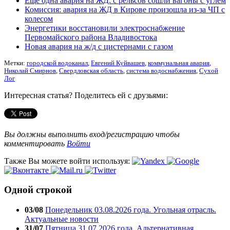
Еще одна авария на ЖД: с рельсов сошли вагоны с углем
Комиссия: авария на ЖД в Кирове произошла из-за ЧП с
колесом
Энергетики восстановили электроснабжение
Первомайского района Владивостока
Новая авария на ж/д с цистернами с газом
Метки:
городской водоканал
,
Евгений Куйвашев
,
коммунальная авария
,
Николай Смирнов
,
Свердловская область
,
система водоснабжения
,
Сухой
Лог
Интересная статья? Поделитесь ей с друзьями:
Вы должны выполнить вход/регистрацию чтобы
комментировать
Войти
Также Вы можете войти используя:
Одной строкой
03/08
Понедельник 03.08.2026 года. Угольная отрасль.
Актуальные новости
31/07
Пятница 31.07.2026 года. Альтернативная