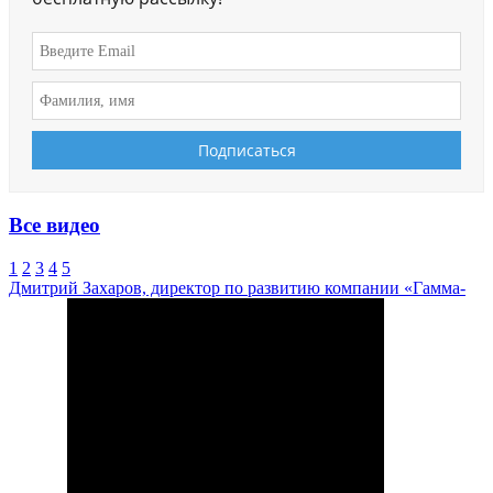
Все видео
1
2
3
4
5
Дмитрий Захаров, директор по развитию компании «Гамма-