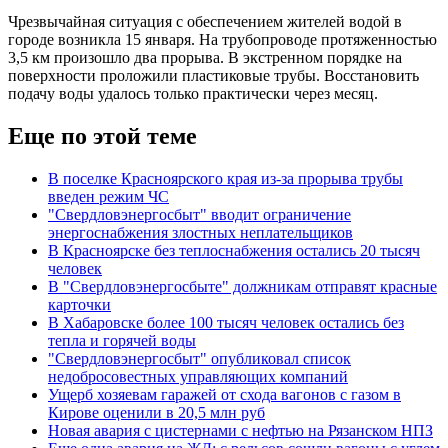
Чрезвычайная ситуация с обеспечением жителей водой в
городе возникла 15 января. На трубопроводе протяженностью
3,5 км произошло два прорыва. В экстренном порядке на
поверхности проложили пластиковые трубы. Восстановить
подачу воды удалось только практически через месяц.
Еще по этой теме
В поселке Красноярского края из-за прорыва трубы
введен режим ЧС
"Свердловэнергосбыт" вводит ограничение
энергоснабжения злостных неплательщиков
В Красноярске без теплоснабжения остались 20 тысяч
человек
В "Свердловэнергосбыте" должникам отправят красные
карточки
В Хабаровске более 100 тысяч человек остались без
тепла и горячей воды
"Свердловэнергосбыт" опубликовал список
недобросовестных управляющих компаний
Ущерб хозяевам гаражей от схода вагонов с газом в
Кирове оценили в 20,5 млн руб
Новая авария с цистернами с нефтью на Рязанском НПЗ