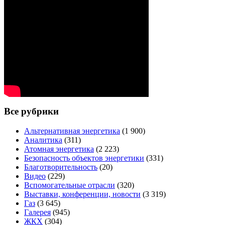
Все рубрики
Альтернативная энергетика
(1 900)
Аналитика
(311)
Атомная энергетика
(2 223)
Безопасность объектов энергетики
(331)
Благотворительность
(20)
Видео
(229)
Вспомогательные отрасли
(320)
Выставки, конференции, новости
(3 319)
Газ
(3 645)
Галерея
(945)
ЖКХ
(304)