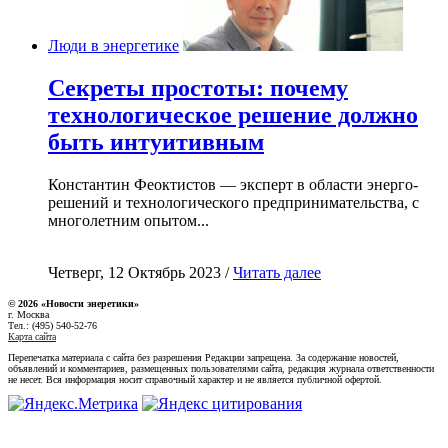
Люди в энергетике
Секреты простоты: почему
технологическое решение должно
быть интуитивным
Константин Феоктистов — эксперт в области энерго-
решений и технологического предпринимательства, с
многолетним опытом...
Четверг, 12 Октябрь 2023 /
Читать далее
© 2026 «Новости энеретики»
г. Москва
Тел.: (495) 540-52-76
Карта сайта
Перепечатка материала с сайта без разрешения Редакции запрещена. За содержание новостей,
объявлений и комментариев, размещенных пользователями сайта, редакция журнала ответственности
не несет. Вся информация носит справочный характер и не является публичной офертой.