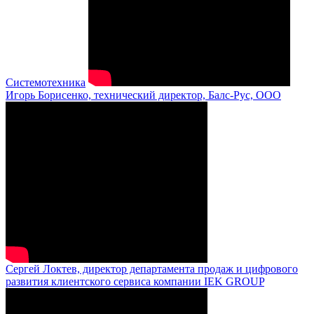
Системотехника
Игорь Борисенко, технический директор, Балс-Рус, ООО
Сергей Локтев, директор департамента продаж и цифрового
развития клиентского сервиса компании IEK GROUP