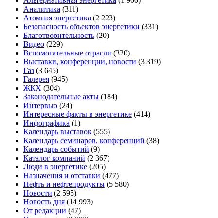
Альтернативная энергетика
(1 900)
Аналитика
(311)
Атомная энергетика
(2 223)
Безопасность объектов энергетики
(331)
Благотворительность
(20)
Видео
(229)
Вспомогательные отрасли
(320)
Выставки, конференции, новости
(3 319)
Газ
(3 645)
Галерея
(945)
ЖКХ
(304)
Законодательные акты
(184)
Интервью
(24)
Интересные факты в энергетике
(414)
Инфографика
(1)
Календарь выставок
(555)
Календарь семинаров, конференций
(38)
Календарь событий
(9)
Каталог компаний
(2 367)
Люди в энергетике
(205)
Назначения и отставки
(477)
Нефть и нефтепродукты
(5 580)
Новости
(2 595)
Новость дня
(14 993)
От редакции
(47)