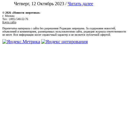
Четверг, 12 Октябрь 2023 /
Читать далее
© 2026 «Новости энеретики»
г. Москва
Тел.: (495) 540-52-76
Карта сайта
Перепечатка материала с сайта без разрешения Редакции запрещена. За содержание новостей,
объявлений и комментариев, размещенных пользователями сайта, редакция журнала ответственности
не несет. Вся информация носит справочный характер и не является публичной офертой.