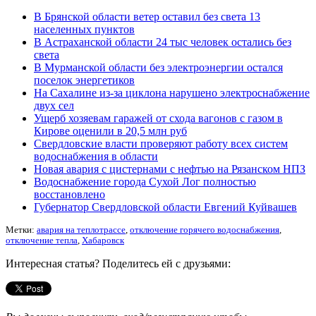
В Брянской области ветер оставил без света 13
населенных пунктов
В Астраханской области 24 тыс человек остались без
света
В Мурманской области без электроэнергии остался
поселок энергетиков
На Сахалине из-за циклона нарушено электроснабжение
двух сел
Ущерб хозяевам гаражей от схода вагонов с газом в
Кирове оценили в 20,5 млн руб
Свердловские власти проверяют работу всех систем
водоснабжения в области
Новая авария с цистернами с нефтью на Рязанском НПЗ
Водоснабжение города Сухой Лог полностью
восстановлено
Губернатор Свердловской области Евгений Куйвашев
Метки:
авария на теплотрассе
,
отключение горячего водоснабжения
,
отключение тепла
,
Хабаровск
Интересная статья? Поделитесь ей с друзьями: