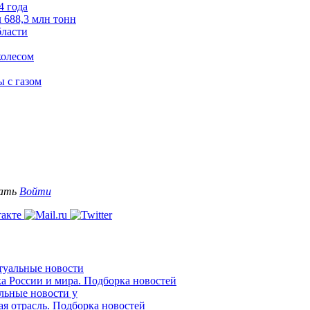
4 года
л 688,3 млн тонн
бласти
колесом
ы с газом
вать
Войти
ктуальные новости
ка России и мира. Подборка новостей
альные новости у
ая отрасль. Подборка новостей