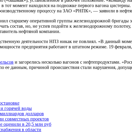
во («башмак»), установленное в рабочее положение. «Команду н
 в тот момент находился на подножке первого вагона цистерны.
роизводственному процессу на ЗАО «РНПК», — заявили в нефтя
вонил старшему оперативной группы железнодорожной бригады 
ть состав, но, не успев подойти к железнодорожному полотну, у
ставитель нефтяной компании.
одственную деятельности НПЗ никак не повлиял. «В данный мом
 мощности предприятия работают в штатном режиме. 19 февраля,
рельсов
и загорелись несколько вагонов с нефтепродуктами. «Рос
по ее данным, причиной происшествия стали нарушения, допущ
остановке
 и горячей воды
 миллиардов долларов
ии совместных проектов
е оценили в 20,5 млн руб
снабжения в области