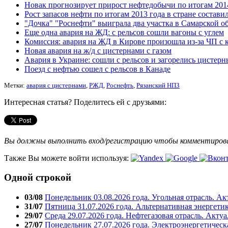
Новак прогнозирует прирост нефтедобычи по итогам 201
Рост запасов нефти по итогам 2013 года в стране состави
"Дочка" "Роснефти" выиграла два участка в Самарской о
Еще одна авария на ЖД: с рельсов сошли вагоны с углем
Комиссия: авария на ЖД в Кирове произошла из-за ЧП с 
Новая авария на ж/д с цистернами с газом
Авария в Украине: сошли с рельсов и загорелись цистерн
Поезд с нефтью сошел с рельсов в Канаде
Метки:
авария с цистернами
,
РЖД
,
Роснефть
,
Рязанский НПЗ
Интересная статья? Поделитесь ей с друзьями:
Вы должны выполнить вход/регистрацию чтобы комментиро
Также Вы можете войти используя:
Одной строкой
03/08
Понедельник 03.08.2026 года. Угольная отрасль. А
31/07
Пятница 31.07.2026 года. Альтернативная энергети
29/07
Среда 29.07.2026 года. Нефтегазовая отрасль. Акту
27/07
Понедельник 27.07.2026 года. Электроэнергетическ