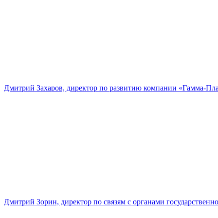
Дмитрий Захаров, директор по развитию компании «Гамма-Пл
Дмитрий Зорин, директор по связям с органами государстве