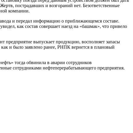
а остановку поезда перед данным устройством должен был дать
 Жертв, пострадавших и возгораний нет. Безответственные
ной компании.
завода и передал информацию о приближающемся составе.
видел, как состав совершает наезд на «башмак», что привело
ент предприятие выпускает продукцию, восполняет запасы
 как и было заявлено ранее, РНПК вернется в плановый
нефть» тогда обвинила в аварии сотрудников
енные сотрудниками нефтеперерабатывающего предприятия.