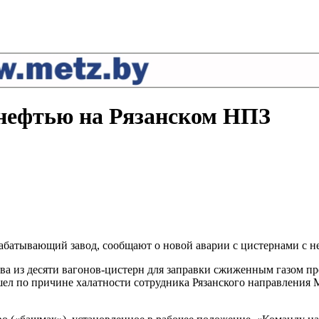
 нефтью на Рязанском НПЗ
батывающий завод, сообщают о новой аварии с цистернами с не
тава из десяти вагонов-цистерн для заправки сжиженным газом 
шел по причине халатности сотрудника Рязанского направлени