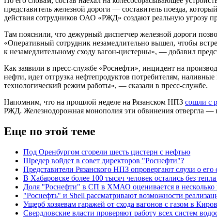
По его словам, состав наехал на колесосбрасывающее устройст
представитель железной дороги — составитель поезда, который
действия сотрудников ОАО «РЖД» создают реальную угрозу п
Там пояснили, что дежурный диспетчер железной дороги поз
«Оперативный сотрудник незамедлительно вышел, чтобы встреча
к незамедлительному сходу вагон-цистерны», — добавил пред
Как заявили в пресс-службе «Роснефти», инцидент на произв
нефти, идет отгрузка нефтепродуктов потребителям, наливные
технологический режим работы», — сказали в пресс-службе.
Напомним, что на прошлой неделе на Рязанском НПЗ
сошли с 
РЖД. Железнодорожная монополия эти обвинения отвергла — 
Еще по этой теме
Под Оренбургом сгорели шесть цистерн с нефтью
Шредер войдет в совет директоров "Роснефти"?
Представители Рязанского НПЗ опровергают слухи о его 
В Хабаровске более 100 тысяч человек остались без тепла
Доля "Роснефти" в СП в ХМАО оценивается в несколько
"Роснефть" и Shell рассматривают возможности реализац
Ущерб хозяевам гаражей от схода вагонов с газом в Киров
Свердловские власти проверяют работу всех систем водо