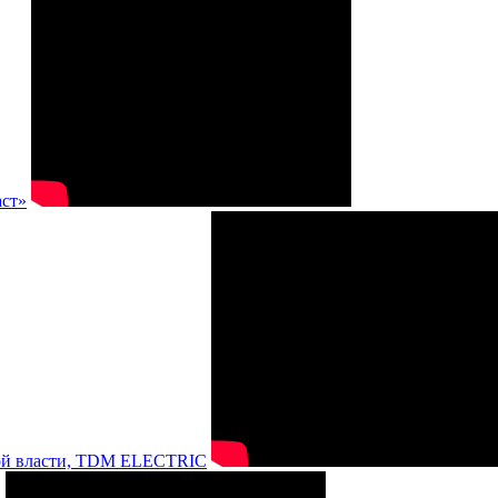
аст»
нной власти, TDM ELECTRIC