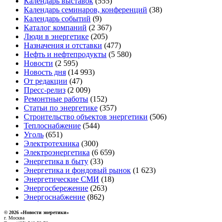
Календарь выставок
(555)
Календарь семинаров, конференций
(38)
Календарь событий
(9)
Каталог компаний
(2 367)
Люди в энергетике
(205)
Назначения и отставки
(477)
Нефть и нефтепродукты
(5 580)
Новости
(2 595)
Новость дня
(14 993)
От редакции
(47)
Пресс-релиз
(2 009)
Ремонтные работы
(152)
Статьи по энергетике
(357)
Строительство объектов энергетики
(506)
Теплоснабжение
(544)
Уголь
(651)
Электротехника
(300)
Электроэнергетика
(6 659)
Энергетика в быту
(33)
Энергетика и фондовый рынок
(1 623)
Энергетические СМИ
(18)
Энергосбережение
(263)
Энергоснабжение
(862)
© 2026 «Новости энеретики»
г. Москва