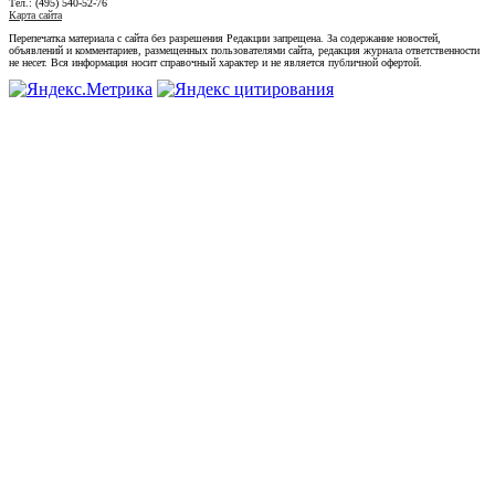
Тел.: (495) 540-52-76
Карта сайта
Перепечатка материала с сайта без разрешения Редакции запрещена. За содержание новостей,
объявлений и комментариев, размещенных пользователями сайта, редакция журнала ответственности
не несет. Вся информация носит справочный характер и не является публичной офертой.