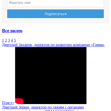
Все видео
1
2
3
4
5
Дмитрий Захаров, директор по развитию компании «Гамма-
Пласт»
Дмитрий Зорин, директор по связям с органами