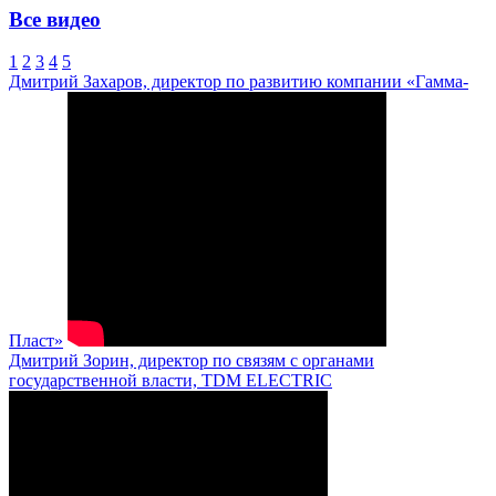
Все видео
1
2
3
4
5
Дмитрий Захаров, директор по развитию компании «Гамма-
Пласт»
Дмитрий Зорин, директор по связям с органами
государственной власти, TDM ELECTRIC