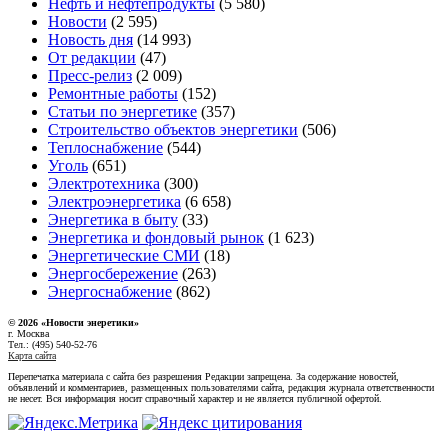
Нефть и нефтепродукты
(5 580)
Новости
(2 595)
Новость дня
(14 993)
От редакции
(47)
Пресс-релиз
(2 009)
Ремонтные работы
(152)
Статьи по энергетике
(357)
Строительство объектов энергетики
(506)
Теплоснабжение
(544)
Уголь
(651)
Электротехника
(300)
Электроэнергетика
(6 658)
Энергетика в быту
(33)
Энергетика и фондовый рынок
(1 623)
Энергетические СМИ
(18)
Энергосбережение
(263)
Энергоснабжение
(862)
© 2026 «Новости энеретики»
г. Москва
Тел.: (495) 540-52-76
Карта сайта
Перепечатка материала с сайта без разрешения Редакции запрещена. За содержание новостей,
объявлений и комментариев, размещенных пользователями сайта, редакция журнала ответственности
не несет. Вся информация носит справочный характер и не является публичной офертой.