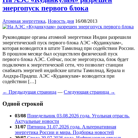
энергопуск первого блока
Атомная энергетика
,
Новость дня
16/08/2013
Руководящие органы атомной энергетики Индии разрешили
энергетический пуск первого блока АЭС «Куданкулам»,
которая возводится в штате Тамилнад при содействии России.
В прошлом месяце был осуществлен физический пуск
первого блока АЭС. Сейчас, после энергопуска, блок будет
подключен к энергетической сети, что позволит станции
снабжать энергией индийские штаты Тамилнад, Керала и
Андхра-Прадеш. АЭС «Куданкулам» возводится при
содействии […]
← Предыдущая страница
—
Следующая страница →
Одной строкой
03/08
Понедельник 03.08.2026 года. Угольная отрасль.
Актуальные новости
31/07
Пятница 31.07.2026 года. Альтернативная
энергетика России и мира. Подборка новостей
29/07
Среда 29.07.2026 года. Нефтегазовая отрасль.