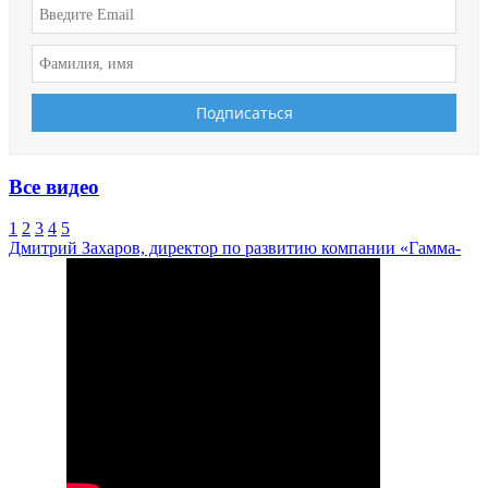
Все видео
1
2
3
4
5
Дмитрий Захаров, директор по развитию компании «Гамма-