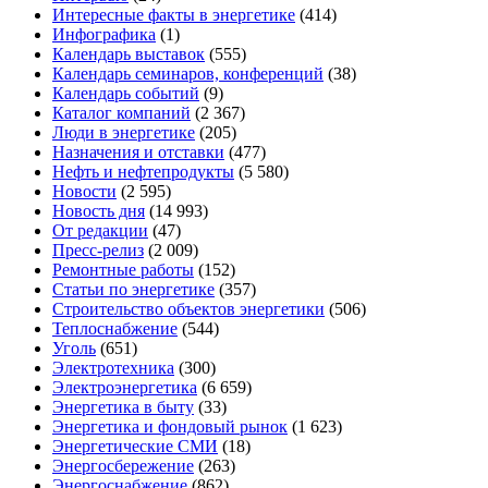
Интересные факты в энергетике
(414)
Инфографика
(1)
Календарь выставок
(555)
Календарь семинаров, конференций
(38)
Календарь событий
(9)
Каталог компаний
(2 367)
Люди в энергетике
(205)
Назначения и отставки
(477)
Нефть и нефтепродукты
(5 580)
Новости
(2 595)
Новость дня
(14 993)
От редакции
(47)
Пресс-релиз
(2 009)
Ремонтные работы
(152)
Статьи по энергетике
(357)
Строительство объектов энергетики
(506)
Теплоснабжение
(544)
Уголь
(651)
Электротехника
(300)
Электроэнергетика
(6 659)
Энергетика в быту
(33)
Энергетика и фондовый рынок
(1 623)
Энергетические СМИ
(18)
Энергосбережение
(263)
Энергоснабжение
(862)