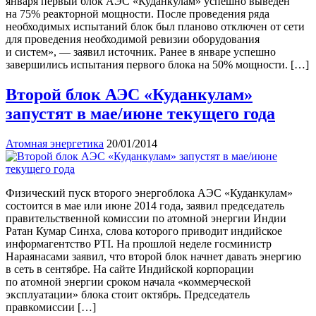
января первый блок АЭС «Куданкулам» успешно выведен
на 75% реакторной мощности. После проведения ряда
необходимых испытаний блок был планово отключен от сети
для проведения необходимой ревизии оборудования
и систем», — заявил источник. Ранее в январе успешно
завершились испытания первого блока на 50% мощности. […]
Второй блок АЭС «Куданкулам»
запустят в мае/июне текущего года
Атомная энергетика
20/01/2014
Физический пуск второго энергоблока АЭС «Куданкулам»
состоится в мае или июне 2014 года, заявил председатель
правительственной комиссии по атомной энергии Индии
Ратан Кумар Синха, слова которого приводит индийское
информагентство PTI. На прошлой неделе госминистр
Нараянасами заявил, что второй блок начнет давать энергию
в сеть в сентябре. На сайте Индийской корпорации
по атомной энергии сроком начала «коммерческой
эксплуатации» блока стоит октябрь. Председатель
правкомиссии […]