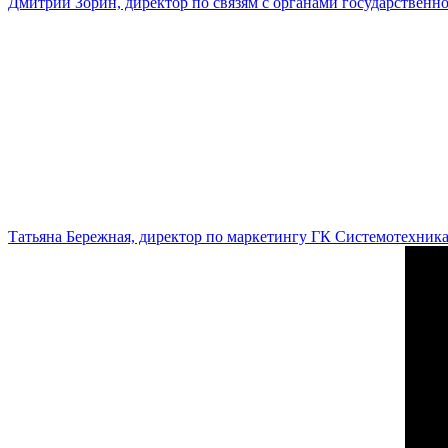
Дмитрий Зорин, директор по связям с органами государстве
Татьяна Бережная, директор по маркетингу ГК Системотехник