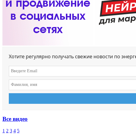
Хотите регулярно получать свежие новости по энер
Все видео
1
2
3
4
5