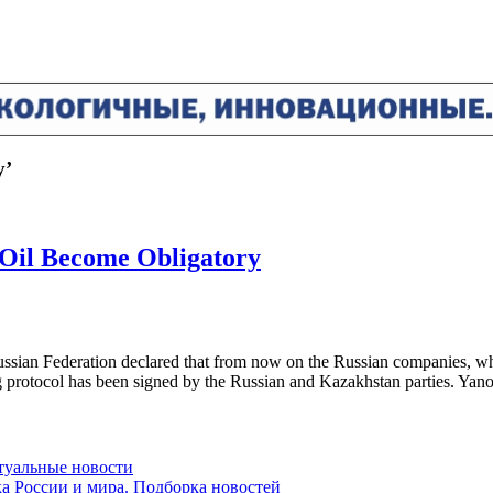
y’
 Oil Become Obligatory
ssian Federation declared that from now on the Russian companies, whic
g protocol has been signed by the Russian and Kazakhstan parties. Yano
ктуальные новости
ка России и мира. Подборка новостей