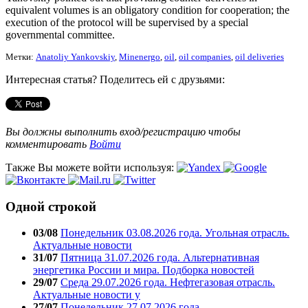
equivalent volumes is an obligatory condition for cooperation; the
execution of the protocol will be supervised by a special
governmental committee.
Метки:
Anatoliy Yankovskiy
,
Minenergo
,
oil
,
oil companies
,
oil deliveries
Интересная статья? Поделитесь ей с друзьями:
Вы должны выполнить вход/регистрацию чтобы
комментировать
Войти
Также Вы можете войти используя:
Одной строкой
03/08
Понедельник 03.08.2026 года. Угольная отрасль.
Актуальные новости
31/07
Пятница 31.07.2026 года. Альтернативная
энергетика России и мира. Подборка новостей
29/07
Среда 29.07.2026 года. Нефтегазовая отрасль.
Актуальные новости у
27/07
Понедельник 27.07.2026 года.