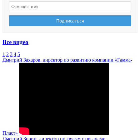
Все видео
1
2
3
4
5
Дмитрий Захаров, директор по развитию компании «Гамма-
Пласт»
Дмитрий Зорин, директор по связям с органами