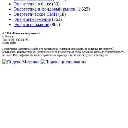
Энергетика в быту
(33)
Энергетика и фондовый рынок
(1 623)
Энергетические СМИ
(18)
Энергосбережение
(263)
Энергоснабжение
(862)
© 2026 «Новости энеретики»
г. Москва
Тел.: (495) 540-52-76
Карта сайта
Перепечатка материала с сайта без разрешения Редакции запрещена. За содержание новостей,
объявлений и комментариев, размещенных пользователями сайта, редакция журнала ответственности
не несет. Вся информация носит справочный характер и не является публичной офертой.