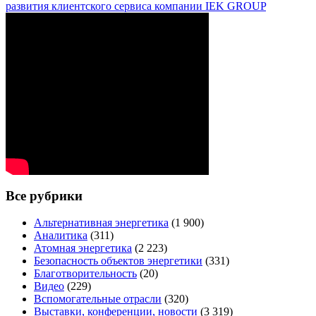
развития клиентского сервиса компании IEK GROUP
Все рубрики
Альтернативная энергетика
(1 900)
Аналитика
(311)
Атомная энергетика
(2 223)
Безопасность объектов энергетики
(331)
Благотворительность
(20)
Видео
(229)
Вспомогательные отрасли
(320)
Выставки, конференции, новости
(3 319)