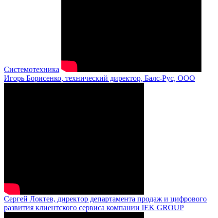
Системотехника
Игорь Борисенко, технический директор, Балс-Рус, ООО
Сергей Локтев, директор департамента продаж и цифрового
развития клиентского сервиса компании IEK GROUP