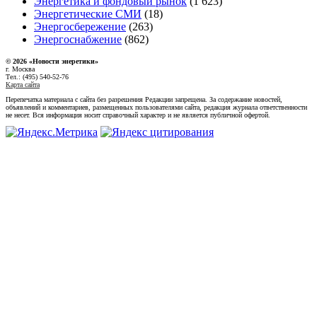
Энергетика и фондовый рынок
(1 623)
Энергетические СМИ
(18)
Энергосбережение
(263)
Энергоснабжение
(862)
© 2026 «Новости энеретики»
г. Москва
Тел.: (495) 540-52-76
Карта сайта
Перепечатка материала с сайта без разрешения Редакции запрещена. За содержание новостей,
объявлений и комментариев, размещенных пользователями сайта, редакция журнала ответственности
не несет. Вся информация носит справочный характер и не является публичной офертой.